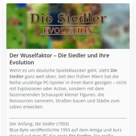
Der Wuselfaktor – Die Siedler und ihre
Evolution
Wenn es um deutsche Spieleklassiker geht, steht
Die
Siedler
ganz weit oben. Seit den frühen 90ern hat die
Reihe unzählige PC-Spieler in ihren Bann gezogen – nicht
mit Explosionen oder Action, sondern mit dem
faszinierenden Schauspiel kleiner Figuren, die
Ressourcen sammeln, Straßen bauen und Städte zum
Leben erwecken.
Der Anfang:
Die Siedler
(1993)
Blue Byte veröffentlichte 1993 auf dem Amiga und kurz
darauf auf dem PC das erste
Die Siedler
. Die große