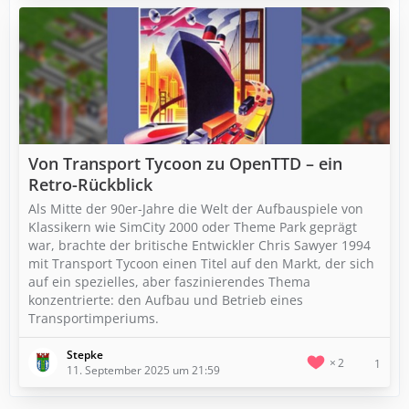
Von Transport Tycoon zu OpenTTD – ein
Retro-Rückblick
Als Mitte der 90er-Jahre die Welt der Aufbauspiele von
Klassikern wie SimCity 2000 oder Theme Park geprägt
war, brachte der britische Entwickler Chris Sawyer 1994
mit Transport Tycoon einen Titel auf den Markt, der sich
auf ein spezielles, aber faszinierendes Thema
konzentrierte: den Aufbau und Betrieb eines
Transportimperiums.
Stepke
2
1
11. September 2025 um 21:59