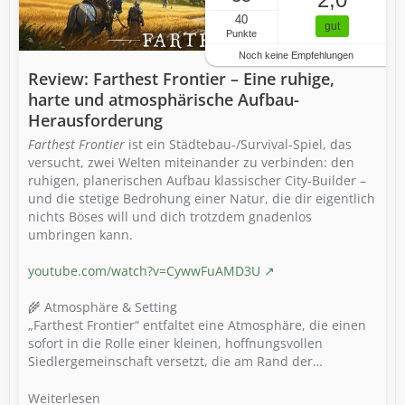
40
gut
Punkte
Noch keine Empfehlungen
Review: Farthest Frontier – Eine ruhige,
harte und atmosphärische Aufbau-
Herausforderung
Farthest Frontier
ist ein Städtebau-/Survival-Spiel, das
versucht, zwei Welten miteinander zu verbinden: den
ruhigen, planerischen Aufbau klassischer City-Builder –
und die stetige Bedrohung einer Natur, die dir eigentlich
nichts Böses will und dich trotzdem gnadenlos
umbringen kann.
youtube.com/watch?v=CywwFuAMD3U
🌾 Atmosphäre & Setting
„Farthest Frontier“ entfaltet eine Atmosphäre, die einen
sofort in die Rolle einer kleinen, hoffnungsvollen
Siedlergemeinschaft versetzt, die am Rand der…
Weiterlesen