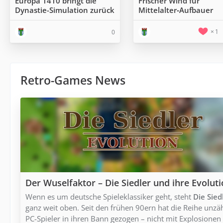
Europa 1410 bringt die
Frischer Wind für
Dynastie-Simulation zurück
Mittelalter‑Aufbauer
1
0
Retro-Games News
Der Wuselfaktor – Die Siedler und ihre Evolut
Wenn es um deutsche Spieleklassiker geht, steht
Die Sied
ganz weit oben. Seit den frühen 90ern hat die Reihe unzä
PC-Spieler in ihren Bann gezogen – nicht mit Explosionen