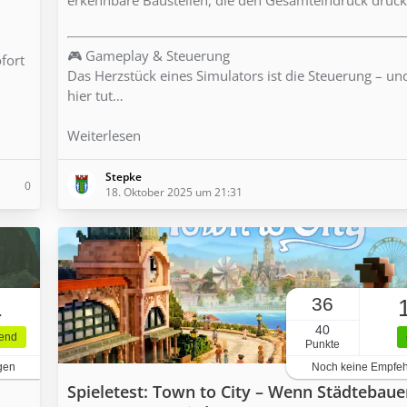
🎮 Gameplay & Steuerung
ofort
Das Herzstück eines Simulators ist die Steuerung – u
hier tut…
Weiterlesen
Stepke
0
18. Oktober 2025 um 21:31
36
1
40
gend
Punkte
gen
Noch keine Empfe
Spieletest: Town to City – Wenn Städtebaue