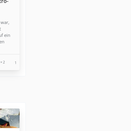
tro-
 war,
t
uf ein
den
2
1