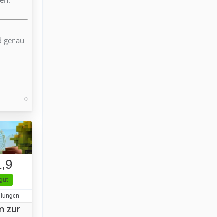
nd genau
0
1,9
gut
hlungen
n zur