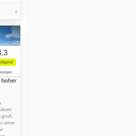
0
3,3
iedigend
hlungen
n hoher
n
sätzen
n groß.
in einer
ar
en.