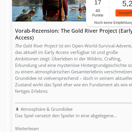
17
5,
40
mangelh
Punkte
Noch keine Empfehlun
Vorab-Rezension: The Gold River Project (Earl
Access)
The Gold River Project
ist ein Open-World-Survival-Adventu
das aktuell im Early Access verfügbar ist und große
Ambitionen zeigt: Überleben in der Wildnis, Crafting,
Erkundung und eine mysteriöse Hintergrundgeschichte so
zu einem atmosphärischen Gesamterlebnis verschmelzen
Grundidee ist vielversprechend – doch in seinem aktuelle
Zustand wirkt das Spiel eher wie ein Fundament als wie e
fertiges Erlebnis.
🌲 Atmosphäre & Grundidee
Das Spiel versetzt den Spieler in eine abgelegene…
Weiterlesen