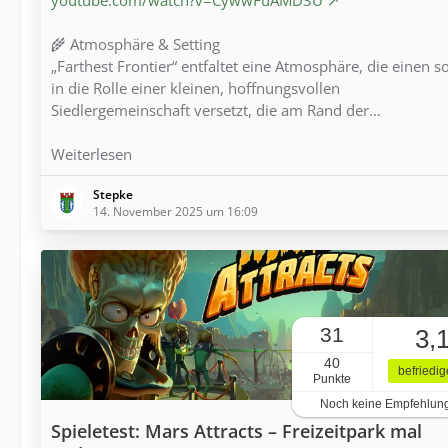
🌾 Atmosphäre & Setting
„Farthest Frontier“ entfaltet eine Atmosphäre, die einen s
in die Rolle einer kleinen, hoffnungsvollen
Siedlergemeinschaft versetzt, die am Rand der…
Weiterlesen
Stepke
14. November 2025 um 16:09
31
3,
40
befriedi
Punkte
Noch keine Empfehlun
Spieletest: Mars Attracts – Freizeitpark mal