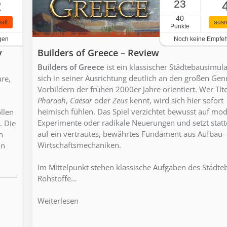
23
2
40
aft
ausr
Punkte
gen
Noch keine Empfe
y
Builders of Greece – Review
Builders of Greece
ist ein klassischer Städtebausimula
sich in seiner Ausrichtung deutlich an den großen Gen
re,
Vorbildern der frühen 2000er Jahre orientiert. Wer Tite
Pharaoh
,
Caesar
oder
Zeus
kennt, wird sich hier sofort
heimisch fühlen. Das Spiel verzichtet bewusst auf mo
llen
Experimente oder radikale Neuerungen und setzt stat
. Die
auf ein vertrautes, bewährtes Fundament aus Aufbau-
n
Wirtschaftsmechaniken.
in
Im Mittelpunkt stehen klassische Aufgaben des Städte
Rohstoffe…
Weiterlesen