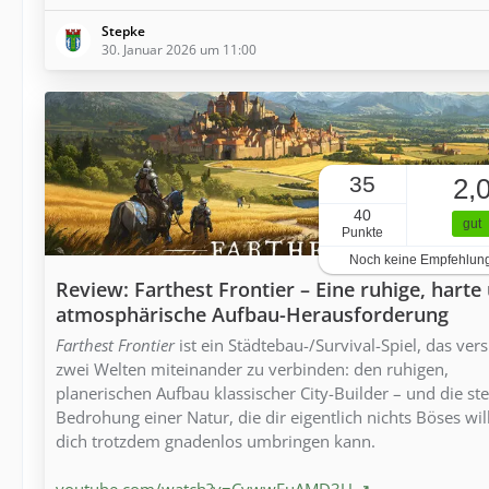
Stepke
30. Januar 2026 um 11:00
35
2,
40
gut
Punkte
Noch keine Empfehlun
Review: Farthest Frontier – Eine ruhige, harte
atmosphärische Aufbau-Herausforderung
Farthest Frontier
ist ein Städtebau-/Survival-Spiel, das vers
zwei Welten miteinander zu verbinden: den ruhigen,
planerischen Aufbau klassischer City-Builder – und die ste
Bedrohung einer Natur, die dir eigentlich nichts Böses wil
dich trotzdem gnadenlos umbringen kann.
youtube.com/watch?v=CywwFuAMD3U