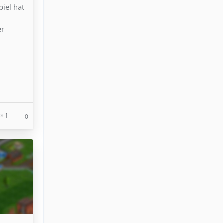
iel hat
d
er
1
0