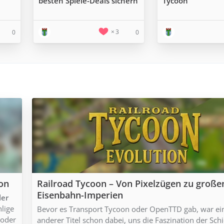
besten Spiele-Deals sichern
Tycoon
3
0
0
ion
Railroad Tycoon – Von Pixelzügen zu große
Eisenbahn-Imperien
ler
hlige
Bevor es Transport Tycoon oder OpenTTD gab, war ei
 oder
anderer Titel schon dabei, uns die Faszination der Sch