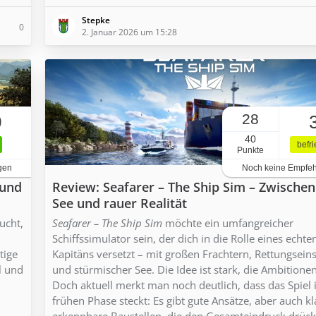
Stepke
0
2. Januar 2026 um 15:28
28
0
40
befr
Punkte
gen
Noch keine Empfe
 und
Review: Seafarer – The Ship Sim – Zwische
See und rauer Realität
ucht,
Seafarer – The Ship Sim
möchte ein umfangreicher
Schiffssimulator sein, der dich in die Rolle eines echte
tige
Kapitäns versetzt – mit großen Frachtern, Rettungsein
l und
und stürmischer See. Die Idee ist stark, die Ambitione
Doch aktuell merkt man noch deutlich, dass das Spiel 
frühen Phase steckt: Es gibt gute Ansätze, aber auch kl
erkennbare Baustellen, die den Gesamteindruck drück