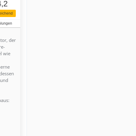
4,2
eichend
hlungen
tor, der
re-
l wie
derne
tdessen
 und
baus: