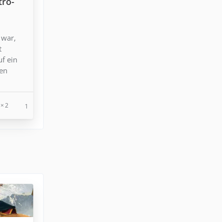
tro-
 war,
t
uf ein
den
2
1