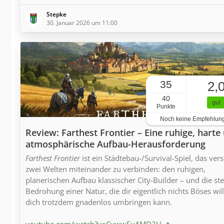
Stepke
30. Januar 2026 um 11:00
35
2,
40
gut
Punkte
Noch keine Empfehlun
Review: Farthest Frontier – Eine ruhige, harte
atmosphärische Aufbau-Herausforderung
Farthest Frontier
ist ein Städtebau-/Survival-Spiel, das vers
zwei Welten miteinander zu verbinden: den ruhigen,
planerischen Aufbau klassischer City-Builder – und die ste
Bedrohung einer Natur, die dir eigentlich nichts Böses wil
dich trotzdem gnadenlos umbringen kann.
youtube.com/watch?v=CywwFuAMD3U