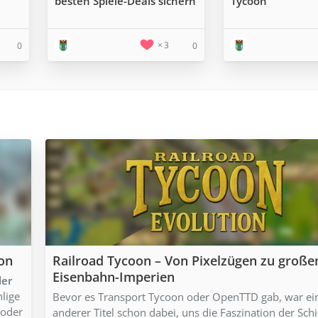
besten Spiele-Deals sichern
Tycoon
3
0
0
ion
Railroad Tycoon – Von Pixelzügen zu große
Eisenbahn-Imperien
ler
hlige
Bevor es Transport Tycoon oder OpenTTD gab, war ei
 oder
anderer Titel schon dabei, uns die Faszination der Sch