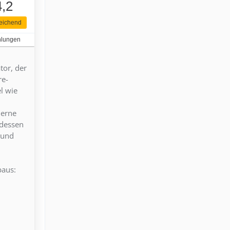
4,2
eichend
hlungen
tor, der
re-
l wie
derne
tdessen
 und
baus: