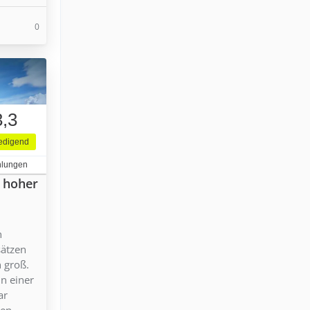
0
3,3
iedigend
hlungen
n hoher
n
sätzen
n groß.
in einer
ar
en.