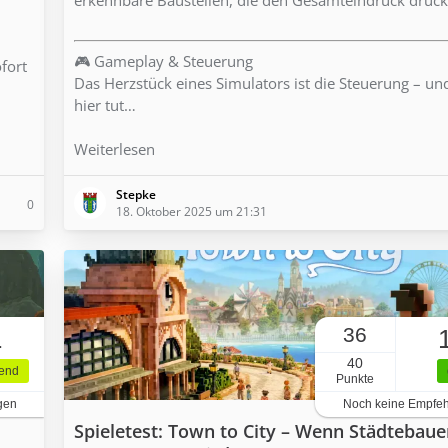
🎮 Gameplay & Steuerung
ofort
Das Herzstück eines Simulators ist die Steuerung – u
hier tut…
Weiterlesen
Stepke
0
18. Oktober 2025 um 21:31
36
1
40
gend
Punkte
gen
Noch keine Empfe
Spieletest: Town to City – Wenn Städtebaue