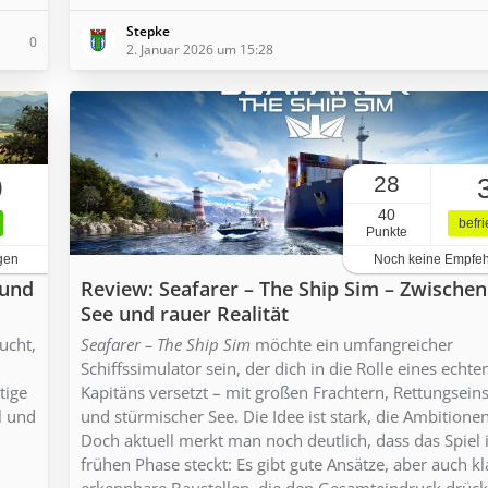
Stepke
0
2. Januar 2026 um 15:28
28
0
40
befr
Punkte
gen
Noch keine Empfe
 und
Review: Seafarer – The Ship Sim – Zwische
See und rauer Realität
ucht,
Seafarer – The Ship Sim
möchte ein umfangreicher
Schiffssimulator sein, der dich in die Rolle eines echte
tige
Kapitäns versetzt – mit großen Frachtern, Rettungsein
l und
und stürmischer See. Die Idee ist stark, die Ambitione
Doch aktuell merkt man noch deutlich, dass das Spiel 
frühen Phase steckt: Es gibt gute Ansätze, aber auch kl
erkennbare Baustellen, die den Gesamteindruck drück