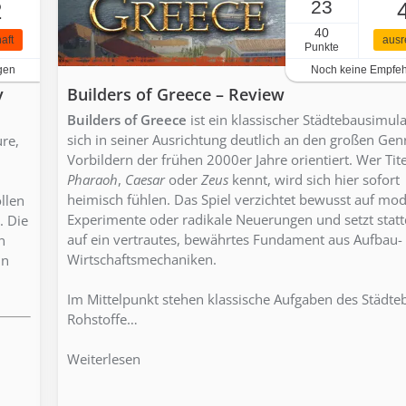
23
2
40
aft
ausr
Punkte
gen
Noch keine Empfe
y
Builders of Greece – Review
Builders of Greece
ist ein klassischer Städtebausimula
sich in seiner Ausrichtung deutlich an den großen Gen
re,
Vorbildern der frühen 2000er Jahre orientiert. Wer Tite
Pharaoh
,
Caesar
oder
Zeus
kennt, wird sich hier sofort
heimisch fühlen. Das Spiel verzichtet bewusst auf mo
llen
Experimente oder radikale Neuerungen und setzt stat
. Die
auf ein vertrautes, bewährtes Fundament aus Aufbau-
n
Wirtschaftsmechaniken.
in
Im Mittelpunkt stehen klassische Aufgaben des Städte
Rohstoffe…
Weiterlesen