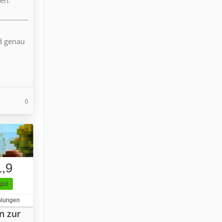
nd genau
0
1,9
gut
hlungen
n zur