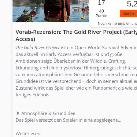
17
5,
40
mangelh
Punkte
Noch keine Empfehlun
Vorab-Rezension: The Gold River Project (Earl
Access)
The Gold River Project
ist ein Open-World-Survival-Adventu
das aktuell im Early Access verfügbar ist und große
Ambitionen zeigt: Überleben in der Wildnis, Crafting,
Erkundung und eine mysteriöse Hintergrundgeschichte so
zu einem atmosphärischen Gesamterlebnis verschmelzen
Grundidee ist vielversprechend – doch in seinem aktuelle
Zustand wirkt das Spiel eher wie ein Fundament als wie e
fertiges Erlebnis.
🌲 Atmosphäre & Grundidee
Das Spiel versetzt den Spieler in eine abgelegene…
Weiterlesen