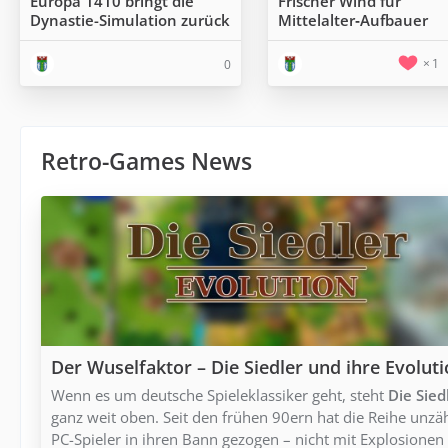
Europa 1410 bringt die
Frischer Wind für
Dynastie-Simulation zurück
Mittelalter‑Aufbauer
1
0
Retro-Games News
Der Wuselfaktor – Die Siedler und ihre Evolut
Wenn es um deutsche Spieleklassiker geht, steht
Die Sied
ganz weit oben. Seit den frühen 90ern hat die Reihe unzä
PC-Spieler in ihren Bann gezogen – nicht mit Explosionen