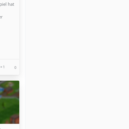
iel hat
d
er
1
0