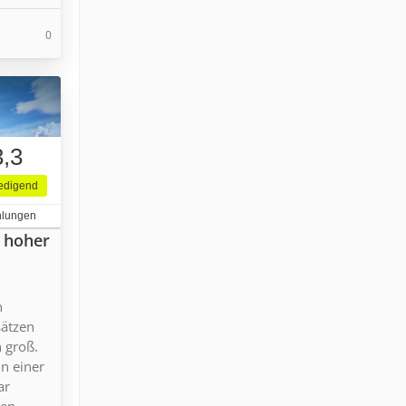
0
3,3
iedigend
hlungen
n hoher
n
sätzen
n groß.
in einer
ar
en.