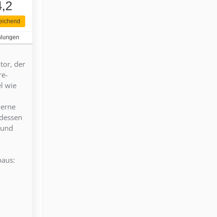
4,2
eichend
hlungen
tor, der
re-
l wie
derne
tdessen
 und
baus: