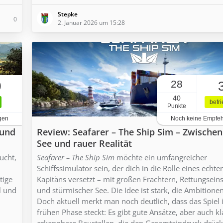
Stepke
0
2. Januar 2026 um 15:28
28
0
40
befr
Punkte
gen
Noch keine Empfe
 und
Review: Seafarer – The Ship Sim – Zwische
See und rauer Realität
ucht,
Seafarer – The Ship Sim
möchte ein umfangreicher
Schiffssimulator sein, der dich in die Rolle eines echte
tige
Kapitäns versetzt – mit großen Frachtern, Rettungsein
l und
und stürmischer See. Die Idee ist stark, die Ambitione
Doch aktuell merkt man noch deutlich, dass das Spiel 
frühen Phase steckt: Es gibt gute Ansätze, aber auch kl
erkennbare Baustellen, die den Gesamteindruck drück