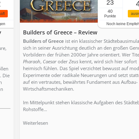
23
2
40
aft
ausr
Punkte
gen
Noch keine Empfe
y
Builders of Greece – Review
Builders of Greece
ist ein klassischer Städtebausimula
sich in seiner Ausrichtung deutlich an den großen Gen
re,
Vorbildern der frühen 2000er Jahre orientiert. Wer Tite
Pharaoh
,
Caesar
oder
Zeus
kennt, wird sich hier sofort
heimisch fühlen. Das Spiel verzichtet bewusst auf mo
llen
Experimente oder radikale Neuerungen und setzt stat
. Die
auf ein vertrautes, bewährtes Fundament aus Aufbau-
n
Wirtschaftsmechaniken.
in
Im Mittelpunkt stehen klassische Aufgaben des Städte
Rohstoffe…
Weiterlesen