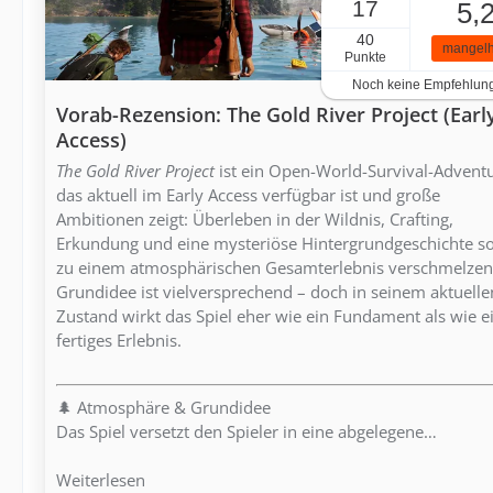
17
5,
40
mangelh
Punkte
Noch keine Empfehlun
Vorab-Rezension: The Gold River Project (Earl
Access)
The Gold River Project
ist ein Open-World-Survival-Adventu
das aktuell im Early Access verfügbar ist und große
Ambitionen zeigt: Überleben in der Wildnis, Crafting,
Erkundung und eine mysteriöse Hintergrundgeschichte so
zu einem atmosphärischen Gesamterlebnis verschmelzen
Grundidee ist vielversprechend – doch in seinem aktuelle
Zustand wirkt das Spiel eher wie ein Fundament als wie e
fertiges Erlebnis.
🌲 Atmosphäre & Grundidee
Das Spiel versetzt den Spieler in eine abgelegene…
Weiterlesen