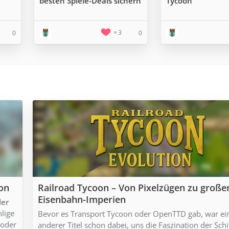
besten Spiele-Deals sichern
Tycoon
3
0
0
ion
Railroad Tycoon – Von Pixelzügen zu große
Eisenbahn-Imperien
ler
hlige
Bevor es Transport Tycoon oder OpenTTD gab, war ei
 oder
anderer Titel schon dabei, uns die Faszination der Sch