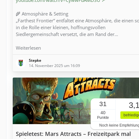
🌾 Atmosphäre & Setting
„Farthest Frontier“ entfaltet eine Atmosphäre, die einen s
in die Rolle einer kleinen, hoffnungsvollen
Siedlergemeinschaft versetzt, die am Rand der…
Weiterlesen
Stepke
14. November 2025 um 16:09
31
3,
40
befriedi
Punkte
Noch keine Empfehlun
Spieletest: Mars Attracts – Freizeitpark mal