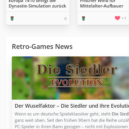
Europa 1410 bringt die
Frischer Wind für
Dynastie-Simulation zurück
Mittelalter‑Aufbauer
1
0
Retro-Games News
Der Wuselfaktor – Die Siedler und ihre Evolut
Wenn es um deutsche Spieleklassiker geht, steht
Die Sied
ganz weit oben. Seit den frühen 90ern hat die Reihe unzä
PC-Spieler in ihren Bann gezogen – nicht mit Explosionen