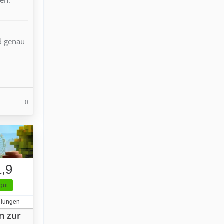
nd genau
0
1,9
gut
hlungen
n zur