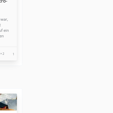
tro-
 war,
t
uf ein
den
2
1