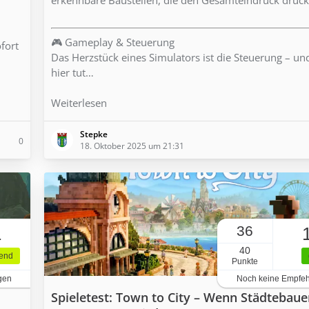
🎮 Gameplay & Steuerung
ofort
Das Herzstück eines Simulators ist die Steuerung – u
hier tut…
Weiterlesen
Stepke
0
18. Oktober 2025 um 21:31
36
1
40
gend
Punkte
gen
Noch keine Empfe
Spieletest: Town to City – Wenn Städtebaue