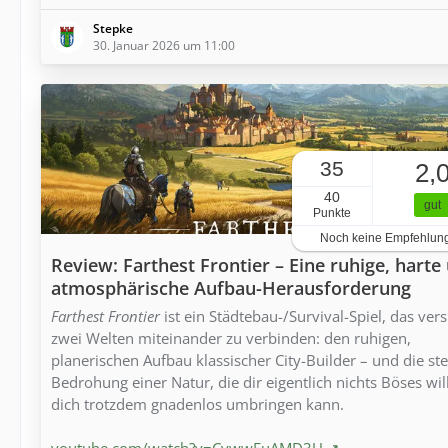
Stepke
30. Januar 2026 um 11:00
35
2,
40
gut
Punkte
Noch keine Empfehlun
Review: Farthest Frontier – Eine ruhige, harte
atmosphärische Aufbau-Herausforderung
Farthest Frontier
ist ein Städtebau-/Survival-Spiel, das vers
zwei Welten miteinander zu verbinden: den ruhigen,
planerischen Aufbau klassischer City-Builder – und die ste
Bedrohung einer Natur, die dir eigentlich nichts Böses wil
dich trotzdem gnadenlos umbringen kann.
youtube.com/watch?v=CywwFuAMD3U