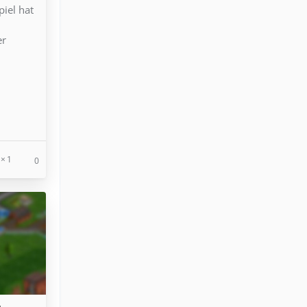
iel hat
d
er
1
0