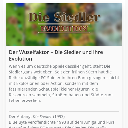
Der Wuselfaktor – Die Siedler und ihre
Evolution
Wenn es um deutsche Spieleklassiker geht, steht
Die
Siedler
ganz weit oben. Seit den frühen 90ern hat die
Reihe unzählige PC-Spieler in ihren Bann gezogen – nicht
mit Explosionen oder Action, sondern mit dem
faszinierenden Schauspiel kleiner Figuren, die
Ressourcen sammeln, Straßen bauen und Städte zum
Leben erwecken.
Der Anfang:
Die Siedler
(1993)
Blue Byte veröffentlichte 1993 auf dem Amiga und kurz
darauf auf dem PC das erste
Die Siedler
. Die große