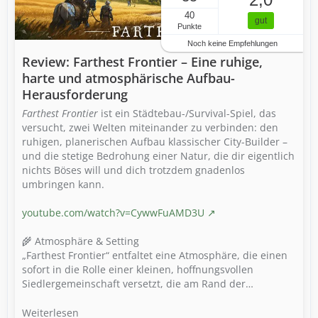
40
gut
Punkte
Noch keine Empfehlungen
Review: Farthest Frontier – Eine ruhige,
harte und atmosphärische Aufbau-
Herausforderung
Farthest Frontier
ist ein Städtebau-/Survival-Spiel, das
versucht, zwei Welten miteinander zu verbinden: den
ruhigen, planerischen Aufbau klassischer City-Builder –
und die stetige Bedrohung einer Natur, die dir eigentlich
nichts Böses will und dich trotzdem gnadenlos
umbringen kann.
youtube.com/watch?v=CywwFuAMD3U
🌾 Atmosphäre & Setting
„Farthest Frontier“ entfaltet eine Atmosphäre, die einen
sofort in die Rolle einer kleinen, hoffnungsvollen
Siedlergemeinschaft versetzt, die am Rand der…
Weiterlesen