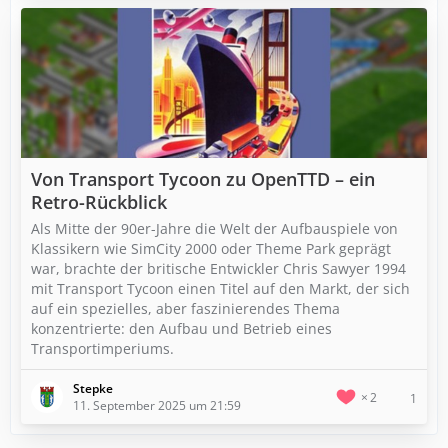
Von Transport Tycoon zu OpenTTD – ein
Retro-Rückblick
Als Mitte der 90er-Jahre die Welt der Aufbauspiele von
Klassikern wie SimCity 2000 oder Theme Park geprägt
war, brachte der britische Entwickler Chris Sawyer 1994
mit Transport Tycoon einen Titel auf den Markt, der sich
auf ein spezielles, aber faszinierendes Thema
konzentrierte: den Aufbau und Betrieb eines
Transportimperiums.
Stepke
2
1
11. September 2025 um 21:59