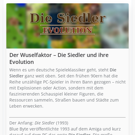
Der Wuselfaktor – Die Siedler und ihre
Evolution
Wenn es um deutsche Spieleklassiker geht, steht
Die
Siedler
ganz weit oben. Seit den frühen 90ern hat die
Reihe unzählige PC-Spieler in ihren Bann gezogen – nicht
mit Explosionen oder Action, sondern mit dem
faszinierenden Schauspiel kleiner Figuren, die
Ressourcen sammeln, Straßen bauen und Städte zum
Leben erwecken.
Der Anfang:
Die Siedler
(1993)
Blue Byte veröffentlichte 1993 auf dem Amiga und kurz
darauf auf dem PC das erste
Die Siedler
. Die große