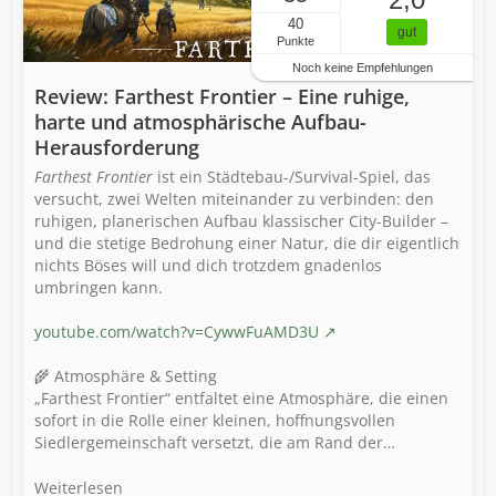
40
gut
Punkte
Noch keine Empfehlungen
Review: Farthest Frontier – Eine ruhige,
harte und atmosphärische Aufbau-
Herausforderung
Farthest Frontier
ist ein Städtebau-/Survival-Spiel, das
versucht, zwei Welten miteinander zu verbinden: den
ruhigen, planerischen Aufbau klassischer City-Builder –
und die stetige Bedrohung einer Natur, die dir eigentlich
nichts Böses will und dich trotzdem gnadenlos
umbringen kann.
youtube.com/watch?v=CywwFuAMD3U
🌾 Atmosphäre & Setting
„Farthest Frontier“ entfaltet eine Atmosphäre, die einen
sofort in die Rolle einer kleinen, hoffnungsvollen
Siedlergemeinschaft versetzt, die am Rand der…
Weiterlesen