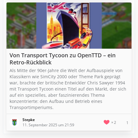
Von Transport Tycoon zu OpenTTD – ein
Retro-Rückblick
Als Mitte der 90er-Jahre die Welt der Aufbauspiele von
Klassikern wie SimCity 2000 oder Theme Park geprägt
war, brachte der britische Entwickler Chris Sawyer 1994
mit Transport Tycoon einen Titel auf den Markt, der sich
auf ein spezielles, aber faszinierendes Thema
konzentrierte: den Aufbau und Betrieb eines
Transportimperiums.
Stepke
2
1
11. September 2025 um 21:59