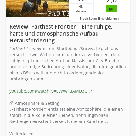
40
gut
Punkte
Noch keine Empfehlungen
Review: Farthest Frontier – Eine ruhige,
harte und atmosphärische Aufbau-
Herausforderung
Farthest Frontier
ist ein Städtebau-/Survival-Spiel, das
versucht, zwei Welten miteinander zu verbinden: den
ruhigen, planerischen Aufbau klassischer City-Builder –
und die stetige Bedrohung einer Natur, die dir eigentlich
nichts Böses will und dich trotzdem gnadenlos
umbringen kann.
youtube.com/watch?v=CywwFuAMD3U
🌾 Atmosphäre & Setting
„Farthest Frontier“ entfaltet eine Atmosphäre, die einen
sofort in die Rolle einer kleinen, hoffnungsvollen
Siedlergemeinschaft versetzt, die am Rand der…
Weiterlesen