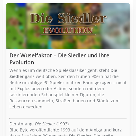
Der Wuselfaktor – Die Siedler und ihre
Evolution
Wenn es um deutsche Spieleklassiker geht, steht
Die
Siedler
ganz weit oben. Seit den frühen 90ern hat die
Reihe unzählige PC-Spieler in ihren Bann gezogen – nicht
mit Explosionen oder Action, sondern mit dem
faszinierenden Schauspiel kleiner Figuren, die
Ressourcen sammeln, Straßen bauen und Städte zum
Leben erwecken.
Der Anfang:
Die Siedler
(1993)
Blue Byte veröffentlichte 1993 auf dem Amiga und kurz
darauf auf dem PC das erste
Die Siedler
. Die große