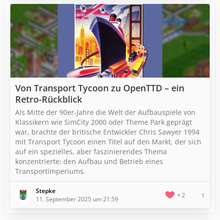
Von Transport Tycoon zu OpenTTD – ein
Retro-Rückblick
Als Mitte der 90er-Jahre die Welt der Aufbauspiele von
Klassikern wie SimCity 2000 oder Theme Park geprägt
war, brachte der britische Entwickler Chris Sawyer 1994
mit Transport Tycoon einen Titel auf den Markt, der sich
auf ein spezielles, aber faszinierendes Thema
konzentrierte: den Aufbau und Betrieb eines
Transportimperiums.
Stepke
2
1
11. September 2025 um 21:59