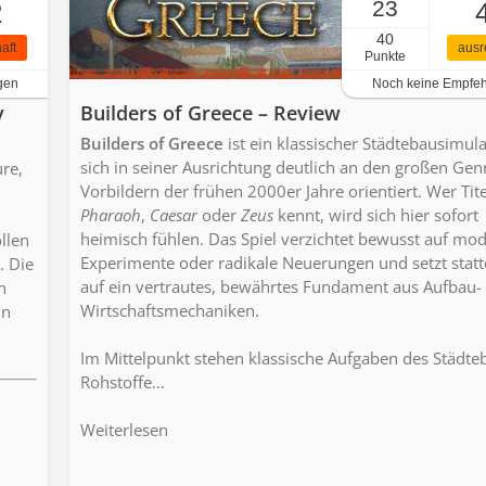
23
2
40
aft
ausr
Punkte
gen
Noch keine Empfe
y
Builders of Greece – Review
Builders of Greece
ist ein klassischer Städtebausimula
sich in seiner Ausrichtung deutlich an den großen Gen
re,
Vorbildern der frühen 2000er Jahre orientiert. Wer Tite
Pharaoh
,
Caesar
oder
Zeus
kennt, wird sich hier sofort
heimisch fühlen. Das Spiel verzichtet bewusst auf mo
llen
Experimente oder radikale Neuerungen und setzt stat
. Die
auf ein vertrautes, bewährtes Fundament aus Aufbau-
n
Wirtschaftsmechaniken.
in
Im Mittelpunkt stehen klassische Aufgaben des Städte
Rohstoffe…
Weiterlesen