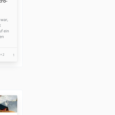
tro-
 war,
t
uf ein
den
2
1