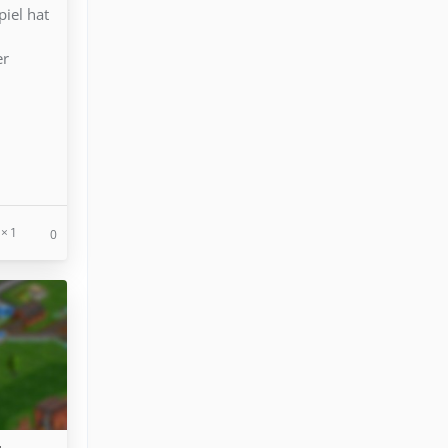
iel hat
d
er
1
0