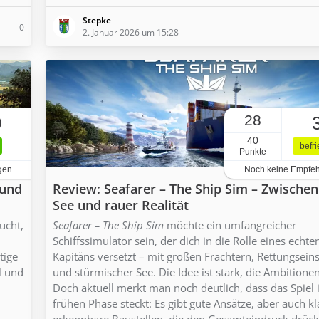
Stepke
0
2. Januar 2026 um 15:28
28
0
40
befr
Punkte
gen
Noch keine Empfe
 und
Review: Seafarer – The Ship Sim – Zwische
See und rauer Realität
ucht,
Seafarer – The Ship Sim
möchte ein umfangreicher
Schiffssimulator sein, der dich in die Rolle eines echte
tige
Kapitäns versetzt – mit großen Frachtern, Rettungsein
l und
und stürmischer See. Die Idee ist stark, die Ambitione
Doch aktuell merkt man noch deutlich, dass das Spiel 
frühen Phase steckt: Es gibt gute Ansätze, aber auch kl
erkennbare Baustellen, die den Gesamteindruck drück