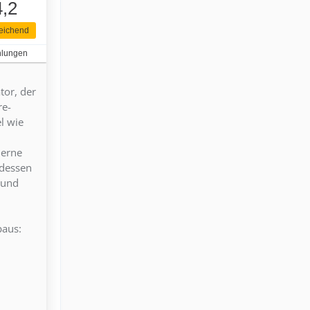
4,2
eichend
hlungen
tor, der
re-
l wie
derne
tdessen
 und
baus: