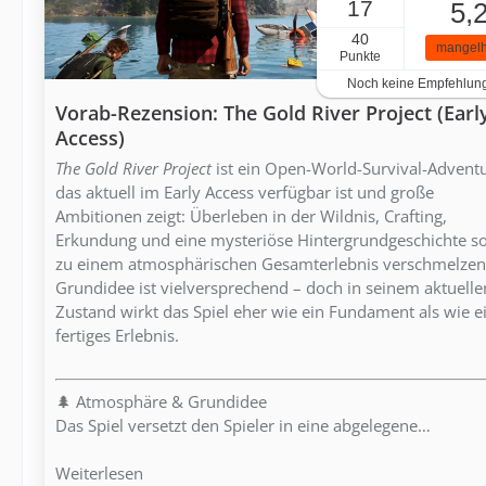
17
5,
40
mangelh
Punkte
Noch keine Empfehlun
Vorab-Rezension: The Gold River Project (Earl
Access)
The Gold River Project
ist ein Open-World-Survival-Adventu
das aktuell im Early Access verfügbar ist und große
Ambitionen zeigt: Überleben in der Wildnis, Crafting,
Erkundung und eine mysteriöse Hintergrundgeschichte so
zu einem atmosphärischen Gesamterlebnis verschmelzen
Grundidee ist vielversprechend – doch in seinem aktuelle
Zustand wirkt das Spiel eher wie ein Fundament als wie e
fertiges Erlebnis.
🌲 Atmosphäre & Grundidee
Das Spiel versetzt den Spieler in eine abgelegene…
Weiterlesen