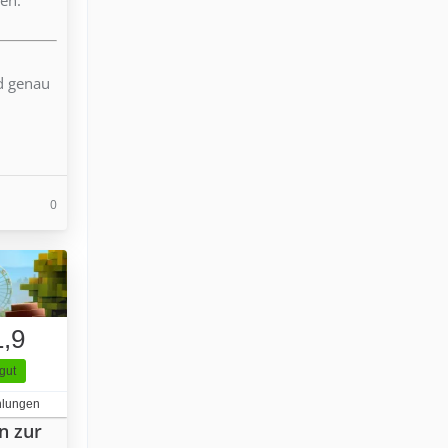
nd genau
0
1,9
gut
hlungen
n zur