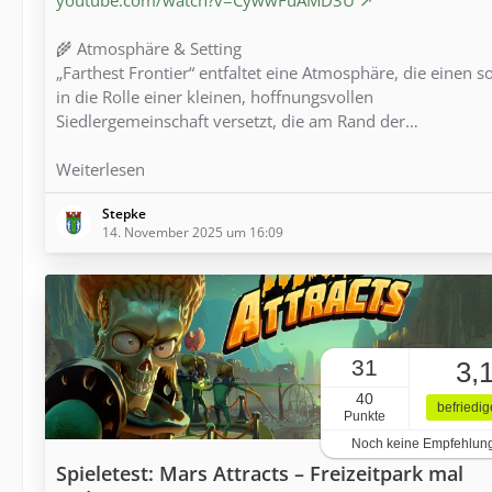
🌾 Atmosphäre & Setting
„Farthest Frontier“ entfaltet eine Atmosphäre, die einen s
in die Rolle einer kleinen, hoffnungsvollen
Siedlergemeinschaft versetzt, die am Rand der…
Weiterlesen
Stepke
14. November 2025 um 16:09
31
3,
40
befriedi
Punkte
Noch keine Empfehlun
Spieletest: Mars Attracts – Freizeitpark mal