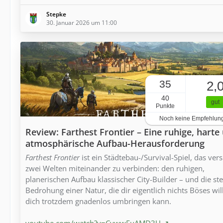
Stepke
30. Januar 2026 um 11:00
35
2,
40
gut
Punkte
Noch keine Empfehlun
Review: Farthest Frontier – Eine ruhige, harte
atmosphärische Aufbau-Herausforderung
Farthest Frontier
ist ein Städtebau-/Survival-Spiel, das vers
zwei Welten miteinander zu verbinden: den ruhigen,
planerischen Aufbau klassischer City-Builder – und die ste
Bedrohung einer Natur, die dir eigentlich nichts Böses wil
dich trotzdem gnadenlos umbringen kann.
youtube.com/watch?v=CywwFuAMD3U