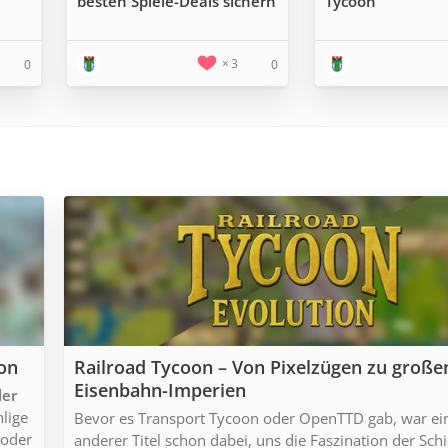
besten Spiele-Deals sichern
Tycoon
3
0
0
ion
Railroad Tycoon – Von Pixelzügen zu große
Eisenbahn-Imperien
ler
hlige
Bevor es Transport Tycoon oder OpenTTD gab, war ei
 oder
anderer Titel schon dabei, uns die Faszination der Sch