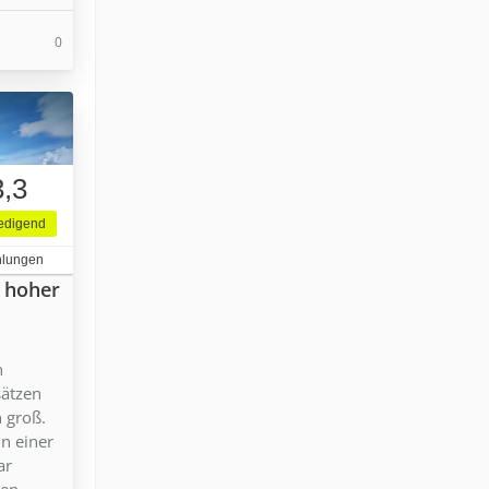
0
3,3
iedigend
hlungen
n hoher
n
sätzen
n groß.
in einer
ar
en.