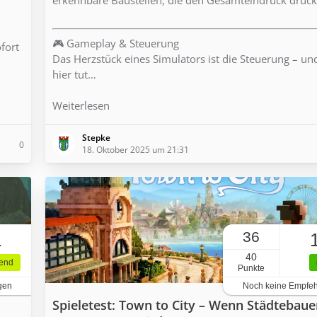
🎮 Gameplay & Steuerung
ofort
Das Herzstück eines Simulators ist die Steuerung – u
hier tut…
Weiterlesen
Stepke
0
18. Oktober 2025 um 21:31
36
1
40
gend
Punkte
gen
Noch keine Empfe
Spieletest: Town to City – Wenn Städtebaue