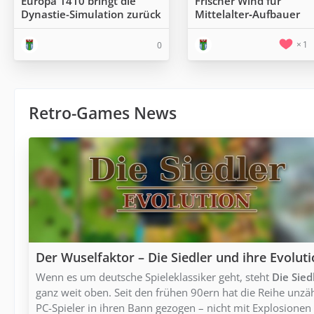
Europa 1410 bringt die
Frischer Wind für
Dynastie-Simulation zurück
Mittelalter‑Aufbauer
1
0
Retro-Games News
Der Wuselfaktor – Die Siedler und ihre Evolut
Wenn es um deutsche Spieleklassiker geht, steht
Die Sied
ganz weit oben. Seit den frühen 90ern hat die Reihe unzä
PC-Spieler in ihren Bann gezogen – nicht mit Explosionen