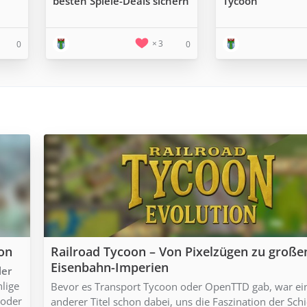
besten Spiele-Deals sichern
Tycoon
3
0
0
ion
Railroad Tycoon – Von Pixelzügen zu große
Eisenbahn-Imperien
ler
hlige
Bevor es Transport Tycoon oder OpenTTD gab, war ei
 oder
anderer Titel schon dabei, uns die Faszination der Sch