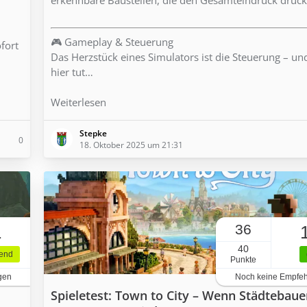
🎮 Gameplay & Steuerung
ofort
Das Herzstück eines Simulators ist die Steuerung – u
hier tut…
Weiterlesen
Stepke
0
18. Oktober 2025 um 21:31
36
1
40
gend
Punkte
gen
Noch keine Empfe
Spieletest: Town to City – Wenn Städtebaue