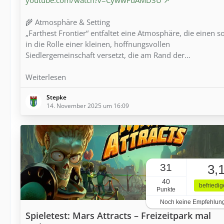
🌾 Atmosphäre & Setting
„Farthest Frontier“ entfaltet eine Atmosphäre, die einen s
in die Rolle einer kleinen, hoffnungsvollen
Siedlergemeinschaft versetzt, die am Rand der…
Weiterlesen
Stepke
14. November 2025 um 16:09
31
3,
40
befriedi
Punkte
Noch keine Empfehlun
Spieletest: Mars Attracts – Freizeitpark mal