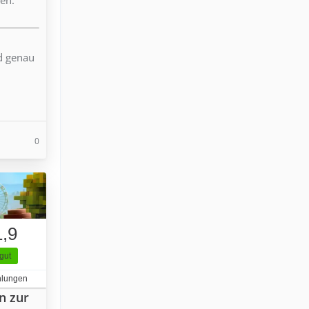
nd genau
0
1,9
gut
hlungen
n zur