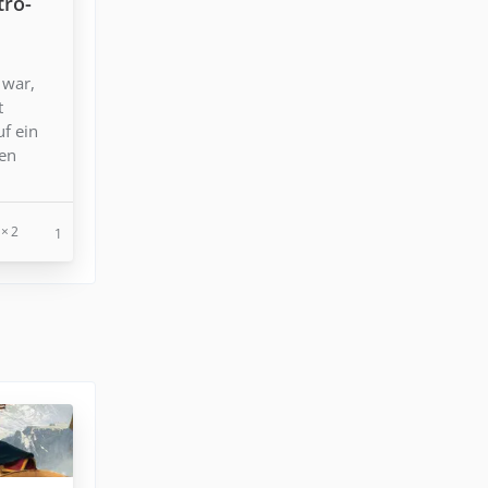
tro-
 war,
t
uf ein
den
2
1