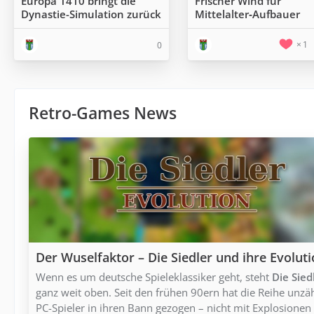
Europa 1410 bringt die
Frischer Wind für
Dynastie-Simulation zurück
Mittelalter‑Aufbauer
1
0
Retro-Games News
Der Wuselfaktor – Die Siedler und ihre Evolut
Wenn es um deutsche Spieleklassiker geht, steht
Die Sied
ganz weit oben. Seit den frühen 90ern hat die Reihe unzä
PC-Spieler in ihren Bann gezogen – nicht mit Explosionen