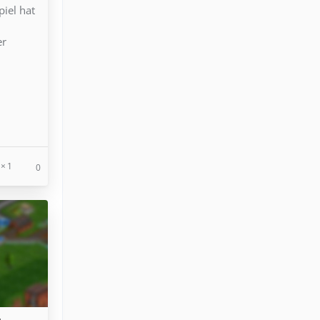
iel hat
d
er
1
0