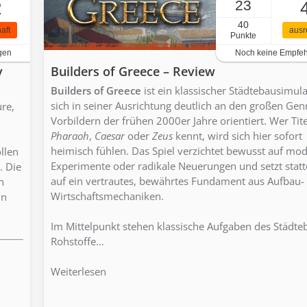
23
2
40
aft
ausr
Punkte
gen
Noch keine Empfe
y
Builders of Greece – Review
Builders of Greece
ist ein klassischer Städtebausimula
sich in seiner Ausrichtung deutlich an den großen Gen
re,
Vorbildern der frühen 2000er Jahre orientiert. Wer Tite
Pharaoh
,
Caesar
oder
Zeus
kennt, wird sich hier sofort
heimisch fühlen. Das Spiel verzichtet bewusst auf mo
llen
Experimente oder radikale Neuerungen und setzt stat
. Die
auf ein vertrautes, bewährtes Fundament aus Aufbau-
n
Wirtschaftsmechaniken.
in
Im Mittelpunkt stehen klassische Aufgaben des Städte
Rohstoffe…
Weiterlesen