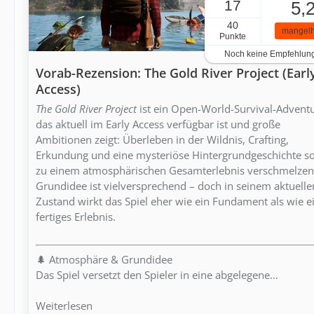
17
5,
40
mangelh
Punkte
Noch keine Empfehlun
Vorab-Rezension: The Gold River Project (Earl
Access)
The Gold River Project
ist ein Open-World-Survival-Adventu
das aktuell im Early Access verfügbar ist und große
Ambitionen zeigt: Überleben in der Wildnis, Crafting,
Erkundung und eine mysteriöse Hintergrundgeschichte so
zu einem atmosphärischen Gesamterlebnis verschmelzen
Grundidee ist vielversprechend – doch in seinem aktuelle
Zustand wirkt das Spiel eher wie ein Fundament als wie e
fertiges Erlebnis.
🌲 Atmosphäre & Grundidee
Das Spiel versetzt den Spieler in eine abgelegene…
Weiterlesen