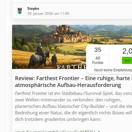
Stepke
30. Januar 2026 um 11:00
35
2,
40
gut
Punkte
Noch keine Empfehlun
Review: Farthest Frontier – Eine ruhige, harte
atmosphärische Aufbau-Herausforderung
Farthest Frontier
ist ein Städtebau-/Survival-Spiel, das vers
zwei Welten miteinander zu verbinden: den ruhigen,
planerischen Aufbau klassischer City-Builder – und die ste
Bedrohung einer Natur, die dir eigentlich nichts Böses wil
dich trotzdem gnadenlos umbringen kann.
youtube.com/watch?v=CywwFuAMD3U