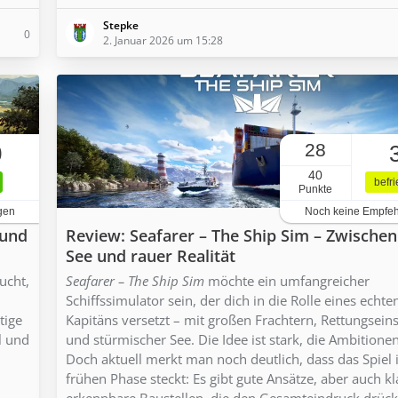
Stepke
0
2. Januar 2026 um 15:28
28
0
40
befr
Punkte
gen
Noch keine Empfe
 und
Review: Seafarer – The Ship Sim – Zwische
See und rauer Realität
ucht,
Seafarer – The Ship Sim
möchte ein umfangreicher
Schiffssimulator sein, der dich in die Rolle eines echte
tige
Kapitäns versetzt – mit großen Frachtern, Rettungsein
l und
und stürmischer See. Die Idee ist stark, die Ambitione
Doch aktuell merkt man noch deutlich, dass das Spiel 
frühen Phase steckt: Es gibt gute Ansätze, aber auch kl
erkennbare Baustellen, die den Gesamteindruck drück