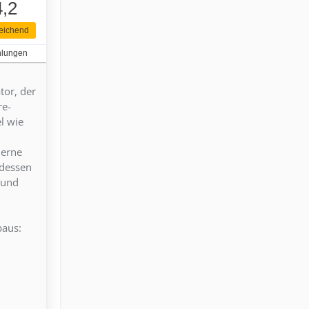
4,2
eichend
hlungen
tor, der
re-
l wie
derne
tdessen
 und
baus: