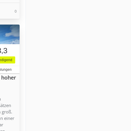
0
3,3
iedigend
hlungen
n hoher
n
sätzen
n groß.
in einer
ar
en.