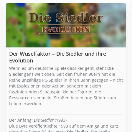
Der Wuselfaktor – Die Siedler und ihre
Evolution
Wenn es um deutsche Spieleklassiker geht, steht
Die
Siedler
ganz weit oben. Seit den frühen 90ern hat die
Reihe unzählige PC-Spieler in ihren Bann gezogen – nicht
mit Explosionen oder Action, sondern mit dem
faszinierenden Schauspiel kleiner Figuren, die
Ressourcen sammeln, Straßen bauen und Städte zum
Leben erwecken.
Der Anfang:
Die Siedler
(1993)
Blue Byte veröffentlichte 1993 auf dem Amiga und kurz
darauf auf dem PC das erste
Die Siedler
. Die große