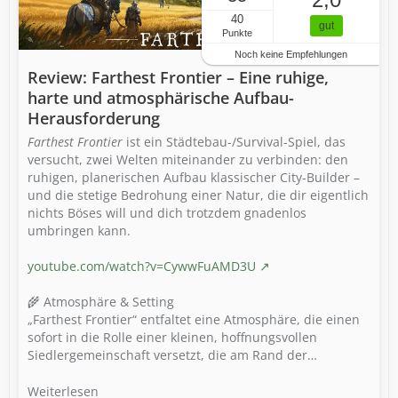
40
gut
Punkte
Noch keine Empfehlungen
Review: Farthest Frontier – Eine ruhige,
harte und atmosphärische Aufbau-
Herausforderung
Farthest Frontier
ist ein Städtebau-/Survival-Spiel, das
versucht, zwei Welten miteinander zu verbinden: den
ruhigen, planerischen Aufbau klassischer City-Builder –
und die stetige Bedrohung einer Natur, die dir eigentlich
nichts Böses will und dich trotzdem gnadenlos
umbringen kann.
youtube.com/watch?v=CywwFuAMD3U
🌾 Atmosphäre & Setting
„Farthest Frontier“ entfaltet eine Atmosphäre, die einen
sofort in die Rolle einer kleinen, hoffnungsvollen
Siedlergemeinschaft versetzt, die am Rand der…
Weiterlesen