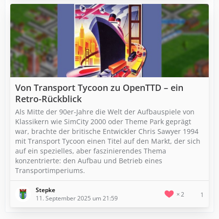
Von Transport Tycoon zu OpenTTD – ein
Retro-Rückblick
Als Mitte der 90er-Jahre die Welt der Aufbauspiele von
Klassikern wie SimCity 2000 oder Theme Park geprägt
war, brachte der britische Entwickler Chris Sawyer 1994
mit Transport Tycoon einen Titel auf den Markt, der sich
auf ein spezielles, aber faszinierendes Thema
konzentrierte: den Aufbau und Betrieb eines
Transportimperiums.
Stepke
2
1
11. September 2025 um 21:59