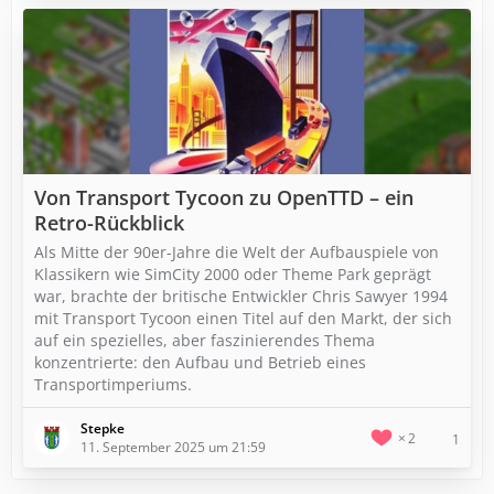
Von Transport Tycoon zu OpenTTD – ein
Retro-Rückblick
Als Mitte der 90er-Jahre die Welt der Aufbauspiele von
Klassikern wie SimCity 2000 oder Theme Park geprägt
war, brachte der britische Entwickler Chris Sawyer 1994
mit Transport Tycoon einen Titel auf den Markt, der sich
auf ein spezielles, aber faszinierendes Thema
konzentrierte: den Aufbau und Betrieb eines
Transportimperiums.
Stepke
2
1
11. September 2025 um 21:59