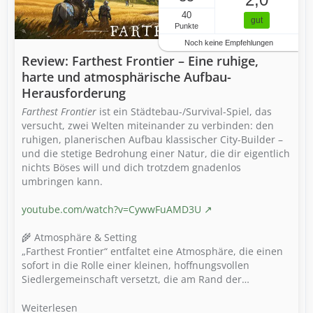
40
gut
Punkte
Noch keine Empfehlungen
Review: Farthest Frontier – Eine ruhige,
harte und atmosphärische Aufbau-
Herausforderung
Farthest Frontier
ist ein Städtebau-/Survival-Spiel, das
versucht, zwei Welten miteinander zu verbinden: den
ruhigen, planerischen Aufbau klassischer City-Builder –
und die stetige Bedrohung einer Natur, die dir eigentlich
nichts Böses will und dich trotzdem gnadenlos
umbringen kann.
youtube.com/watch?v=CywwFuAMD3U
🌾 Atmosphäre & Setting
„Farthest Frontier“ entfaltet eine Atmosphäre, die einen
sofort in die Rolle einer kleinen, hoffnungsvollen
Siedlergemeinschaft versetzt, die am Rand der…
Weiterlesen