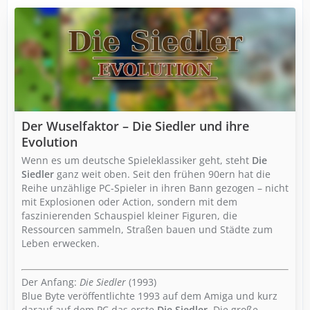
Der Wuselfaktor – Die Siedler und ihre
Evolution
Wenn es um deutsche Spieleklassiker geht, steht
Die
Siedler
ganz weit oben. Seit den frühen 90ern hat die
Reihe unzählige PC-Spieler in ihren Bann gezogen – nicht
mit Explosionen oder Action, sondern mit dem
faszinierenden Schauspiel kleiner Figuren, die
Ressourcen sammeln, Straßen bauen und Städte zum
Leben erwecken.
Der Anfang:
Die Siedler
(1993)
Blue Byte veröffentlichte 1993 auf dem Amiga und kurz
darauf auf dem PC das erste
Die Siedler
. Die große