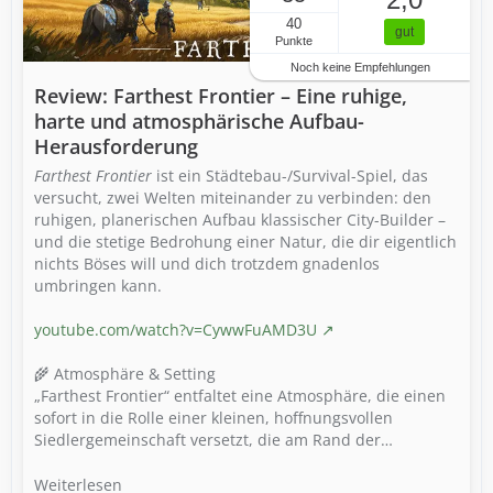
40
gut
Punkte
Noch keine Empfehlungen
Review: Farthest Frontier – Eine ruhige,
harte und atmosphärische Aufbau-
Herausforderung
Farthest Frontier
ist ein Städtebau-/Survival-Spiel, das
versucht, zwei Welten miteinander zu verbinden: den
ruhigen, planerischen Aufbau klassischer City-Builder –
und die stetige Bedrohung einer Natur, die dir eigentlich
nichts Böses will und dich trotzdem gnadenlos
umbringen kann.
youtube.com/watch?v=CywwFuAMD3U
🌾 Atmosphäre & Setting
„Farthest Frontier“ entfaltet eine Atmosphäre, die einen
sofort in die Rolle einer kleinen, hoffnungsvollen
Siedlergemeinschaft versetzt, die am Rand der…
Weiterlesen