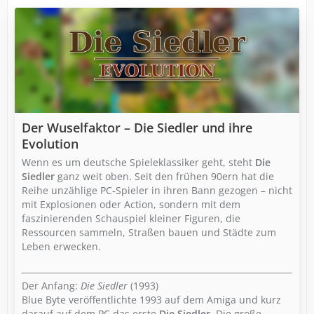
Der Wuselfaktor – Die Siedler und ihre
Evolution
Wenn es um deutsche Spieleklassiker geht, steht
Die
Siedler
ganz weit oben. Seit den frühen 90ern hat die
Reihe unzählige PC-Spieler in ihren Bann gezogen – nicht
mit Explosionen oder Action, sondern mit dem
faszinierenden Schauspiel kleiner Figuren, die
Ressourcen sammeln, Straßen bauen und Städte zum
Leben erwecken.
Der Anfang:
Die Siedler
(1993)
Blue Byte veröffentlichte 1993 auf dem Amiga und kurz
darauf auf dem PC das erste
Die Siedler
. Die große