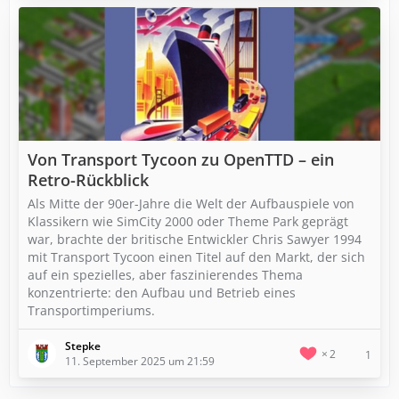
Von Transport Tycoon zu OpenTTD – ein
Retro-Rückblick
Als Mitte der 90er-Jahre die Welt der Aufbauspiele von
Klassikern wie SimCity 2000 oder Theme Park geprägt
war, brachte der britische Entwickler Chris Sawyer 1994
mit Transport Tycoon einen Titel auf den Markt, der sich
auf ein spezielles, aber faszinierendes Thema
konzentrierte: den Aufbau und Betrieb eines
Transportimperiums.
Stepke
2
1
11. September 2025 um 21:59