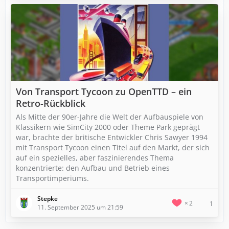
Von Transport Tycoon zu OpenTTD – ein
Retro-Rückblick
Als Mitte der 90er-Jahre die Welt der Aufbauspiele von
Klassikern wie SimCity 2000 oder Theme Park geprägt
war, brachte der britische Entwickler Chris Sawyer 1994
mit Transport Tycoon einen Titel auf den Markt, der sich
auf ein spezielles, aber faszinierendes Thema
konzentrierte: den Aufbau und Betrieb eines
Transportimperiums.
Stepke
2
1
11. September 2025 um 21:59