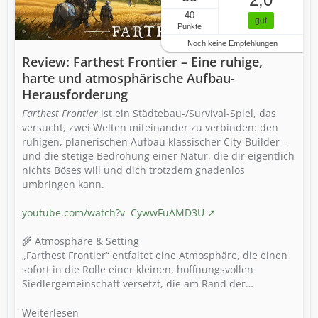
40
gut
Punkte
Noch keine Empfehlungen
Review: Farthest Frontier – Eine ruhige,
harte und atmosphärische Aufbau-
Herausforderung
Farthest Frontier
ist ein Städtebau-/Survival-Spiel, das
versucht, zwei Welten miteinander zu verbinden: den
ruhigen, planerischen Aufbau klassischer City-Builder –
und die stetige Bedrohung einer Natur, die dir eigentlich
nichts Böses will und dich trotzdem gnadenlos
umbringen kann.
youtube.com/watch?v=CywwFuAMD3U
🌾 Atmosphäre & Setting
„Farthest Frontier“ entfaltet eine Atmosphäre, die einen
sofort in die Rolle einer kleinen, hoffnungsvollen
Siedlergemeinschaft versetzt, die am Rand der…
Weiterlesen