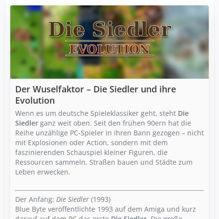
Der Wuselfaktor – Die Siedler und ihre
Evolution
Wenn es um deutsche Spieleklassiker geht, steht
Die
Siedler
ganz weit oben. Seit den frühen 90ern hat die
Reihe unzählige PC-Spieler in ihren Bann gezogen – nicht
mit Explosionen oder Action, sondern mit dem
faszinierenden Schauspiel kleiner Figuren, die
Ressourcen sammeln, Straßen bauen und Städte zum
Leben erwecken.
Der Anfang:
Die Siedler
(1993)
Blue Byte veröffentlichte 1993 auf dem Amiga und kurz
darauf auf dem PC das erste
Die Siedler
. Die große