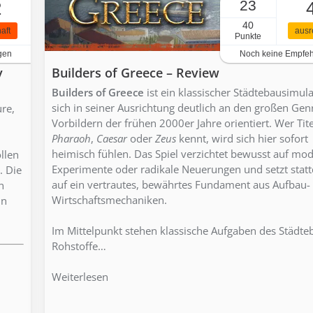
23
2
40
aft
ausr
Punkte
gen
Noch keine Empfe
y
Builders of Greece – Review
Builders of Greece
ist ein klassischer Städtebausimula
sich in seiner Ausrichtung deutlich an den großen Gen
re,
Vorbildern der frühen 2000er Jahre orientiert. Wer Tite
Pharaoh
,
Caesar
oder
Zeus
kennt, wird sich hier sofort
heimisch fühlen. Das Spiel verzichtet bewusst auf mo
llen
Experimente oder radikale Neuerungen und setzt stat
. Die
auf ein vertrautes, bewährtes Fundament aus Aufbau-
n
Wirtschaftsmechaniken.
in
Im Mittelpunkt stehen klassische Aufgaben des Städte
Rohstoffe…
Weiterlesen