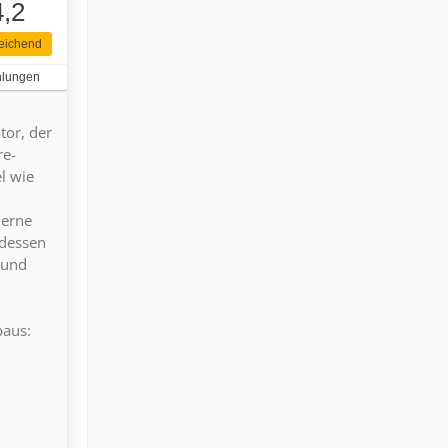
4,2
eichend
hlungen
tor, der
re-
l wie
derne
tdessen
 und
baus: