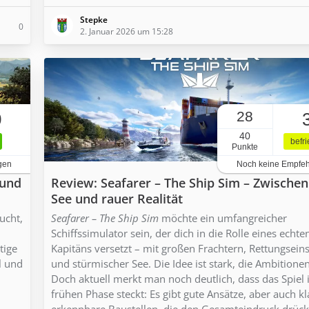
Stepke
0
2. Januar 2026 um 15:28
28
0
40
befr
Punkte
gen
Noch keine Empfe
 und
Review: Seafarer – The Ship Sim – Zwische
See und rauer Realität
ucht,
Seafarer – The Ship Sim
möchte ein umfangreicher
Schiffssimulator sein, der dich in die Rolle eines echte
tige
Kapitäns versetzt – mit großen Frachtern, Rettungsein
l und
und stürmischer See. Die Idee ist stark, die Ambitione
Doch aktuell merkt man noch deutlich, dass das Spiel 
frühen Phase steckt: Es gibt gute Ansätze, aber auch kl
erkennbare Baustellen, die den Gesamteindruck drück