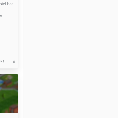
iel hat
d
er
1
0