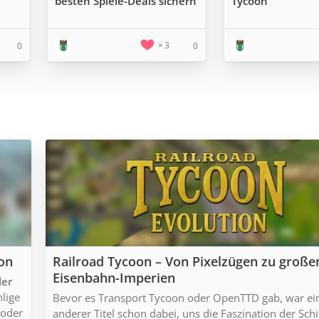
besten Spiele-Deals sichern
Tycoon
3
0
0
ion
Railroad Tycoon – Von Pixelzügen zu große
Eisenbahn-Imperien
ler
hlige
Bevor es Transport Tycoon oder OpenTTD gab, war ei
 oder
anderer Titel schon dabei, uns die Faszination der Sch