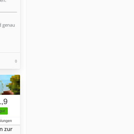
nd genau
0
1,9
gut
hlungen
n zur