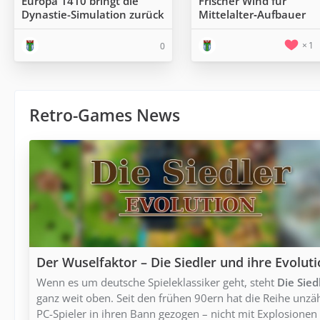
Europa 1410 bringt die
Frischer Wind für
Dynastie-Simulation zurück
Mittelalter‑Aufbauer
1
0
Retro-Games News
Der Wuselfaktor – Die Siedler und ihre Evolut
Wenn es um deutsche Spieleklassiker geht, steht
Die Sied
ganz weit oben. Seit den frühen 90ern hat die Reihe unzä
PC-Spieler in ihren Bann gezogen – nicht mit Explosionen