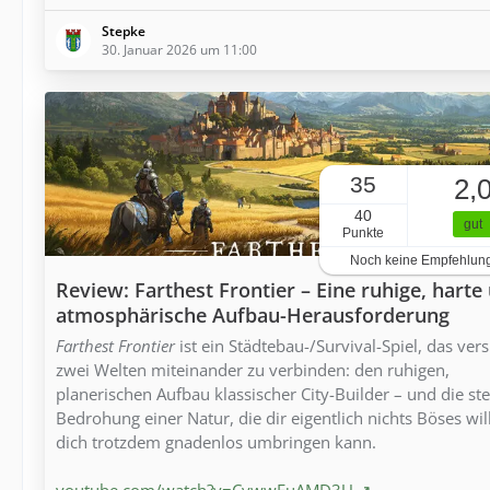
Stepke
30. Januar 2026 um 11:00
35
2,
40
gut
Punkte
Noch keine Empfehlun
Review: Farthest Frontier – Eine ruhige, harte
atmosphärische Aufbau-Herausforderung
Farthest Frontier
ist ein Städtebau-/Survival-Spiel, das vers
zwei Welten miteinander zu verbinden: den ruhigen,
planerischen Aufbau klassischer City-Builder – und die ste
Bedrohung einer Natur, die dir eigentlich nichts Böses wil
dich trotzdem gnadenlos umbringen kann.
youtube.com/watch?v=CywwFuAMD3U