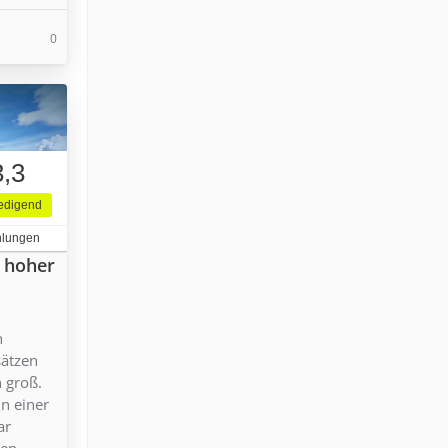
0
3,3
iedigend
hlungen
n hoher
n
sätzen
n groß.
in einer
ar
en.