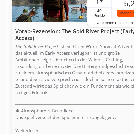
17
5,
40
mangelh
Punkte
Noch keine Empfehlun
Vorab-Rezension: The Gold River Project (Earl
Access)
The Gold River Project
ist ein Open-World-Survival-Adventu
das aktuell im Early Access verfügbar ist und große
Ambitionen zeigt: Überleben in der Wildnis, Crafting,
Erkundung und eine mysteriöse Hintergrundgeschichte so
zu einem atmosphärischen Gesamterlebnis verschmelzen
Grundidee ist vielversprechend – doch in seinem aktuelle
Zustand wirkt das Spiel eher wie ein Fundament als wie e
fertiges Erlebnis.
🌲 Atmosphäre & Grundidee
Das Spiel versetzt den Spieler in eine abgelegene…
Weiterlesen