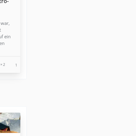
tro-
 war,
t
uf ein
den
2
1