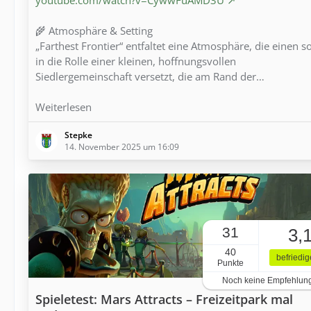
🌾 Atmosphäre & Setting
„Farthest Frontier“ entfaltet eine Atmosphäre, die einen s
in die Rolle einer kleinen, hoffnungsvollen
Siedlergemeinschaft versetzt, die am Rand der…
Weiterlesen
Stepke
14. November 2025 um 16:09
31
3,
40
befriedi
Punkte
Noch keine Empfehlun
Spieletest: Mars Attracts – Freizeitpark mal