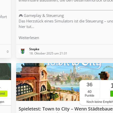
🎮 Gameplay & Steuerung
ofort
Das Herzstück eines Simulators ist die Steuerung – u
hier tut…
Weiterlesen
Stepke
0
18. Oktober 2025 um 21:31
36
1
40
gend
Punkte
gen
Noch keine Empfe
Spieletest: Town to City – Wenn Städtebaue