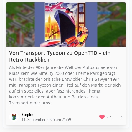
Von Transport Tycoon zu OpenTTD – ein
Retro-Rückblick
Als Mitte der 90er-Jahre die Welt der Aufbauspiele von
Klassikern wie SimCity 2000 oder Theme Park geprägt
war, brachte der britische Entwickler Chris Sawyer 1994
mit Transport Tycoon einen Titel auf den Markt, der sich
auf ein spezielles, aber faszinierendes Thema
konzentrierte: den Aufbau und Betrieb eines
Transportimperiums.
Stepke
2
1
11. September 2025 um 21:59