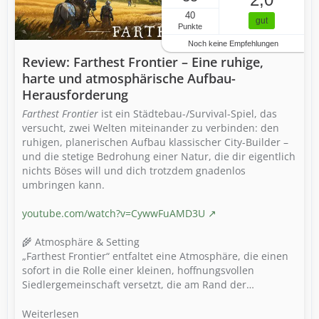
40
gut
Punkte
Noch keine Empfehlungen
Review: Farthest Frontier – Eine ruhige,
harte und atmosphärische Aufbau-
Herausforderung
Farthest Frontier
ist ein Städtebau-/Survival-Spiel, das
versucht, zwei Welten miteinander zu verbinden: den
ruhigen, planerischen Aufbau klassischer City-Builder –
und die stetige Bedrohung einer Natur, die dir eigentlich
nichts Böses will und dich trotzdem gnadenlos
umbringen kann.
youtube.com/watch?v=CywwFuAMD3U
🌾 Atmosphäre & Setting
„Farthest Frontier“ entfaltet eine Atmosphäre, die einen
sofort in die Rolle einer kleinen, hoffnungsvollen
Siedlergemeinschaft versetzt, die am Rand der…
Weiterlesen