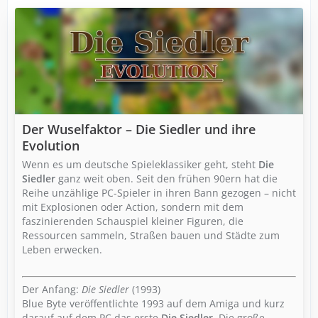
Der Wuselfaktor – Die Siedler und ihre
Evolution
Wenn es um deutsche Spieleklassiker geht, steht
Die
Siedler
ganz weit oben. Seit den frühen 90ern hat die
Reihe unzählige PC-Spieler in ihren Bann gezogen – nicht
mit Explosionen oder Action, sondern mit dem
faszinierenden Schauspiel kleiner Figuren, die
Ressourcen sammeln, Straßen bauen und Städte zum
Leben erwecken.
Der Anfang:
Die Siedler
(1993)
Blue Byte veröffentlichte 1993 auf dem Amiga und kurz
darauf auf dem PC das erste
Die Siedler
. Die große