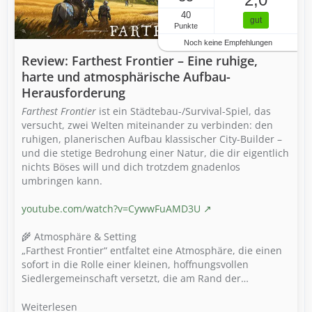
40
gut
Punkte
Noch keine Empfehlungen
Review: Farthest Frontier – Eine ruhige,
harte und atmosphärische Aufbau-
Herausforderung
Farthest Frontier
ist ein Städtebau-/Survival-Spiel, das
versucht, zwei Welten miteinander zu verbinden: den
ruhigen, planerischen Aufbau klassischer City-Builder –
und die stetige Bedrohung einer Natur, die dir eigentlich
nichts Böses will und dich trotzdem gnadenlos
umbringen kann.
youtube.com/watch?v=CywwFuAMD3U
🌾 Atmosphäre & Setting
„Farthest Frontier“ entfaltet eine Atmosphäre, die einen
sofort in die Rolle einer kleinen, hoffnungsvollen
Siedlergemeinschaft versetzt, die am Rand der…
Weiterlesen