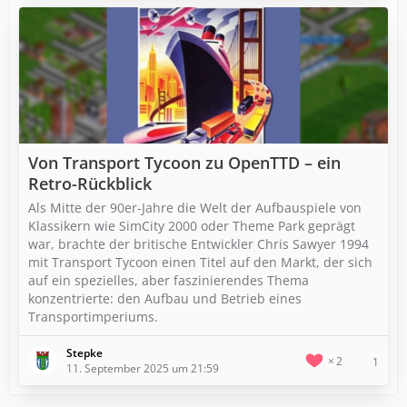
Von Transport Tycoon zu OpenTTD – ein
Retro-Rückblick
Als Mitte der 90er-Jahre die Welt der Aufbauspiele von
Klassikern wie SimCity 2000 oder Theme Park geprägt
war, brachte der britische Entwickler Chris Sawyer 1994
mit Transport Tycoon einen Titel auf den Markt, der sich
auf ein spezielles, aber faszinierendes Thema
konzentrierte: den Aufbau und Betrieb eines
Transportimperiums.
Stepke
2
1
11. September 2025 um 21:59