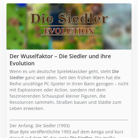
Der Wuselfaktor – Die Siedler und ihre
Evolution
Wenn es um deutsche Spieleklassiker geht, steht
Die
Siedler
ganz weit oben. Seit den frühen 90ern hat die
Reihe unzählige PC-Spieler in ihren Bann gezogen – nicht
mit Explosionen oder Action, sondern mit dem
faszinierenden Schauspiel kleiner Figuren, die
Ressourcen sammeln, Straßen bauen und Städte zum
Leben erwecken.
Der Anfang:
Die Siedler
(1993)
Blue Byte veröffentlichte 1993 auf dem Amiga und kurz
darauf auf dem PC das erste
Die Siedler
. Die große