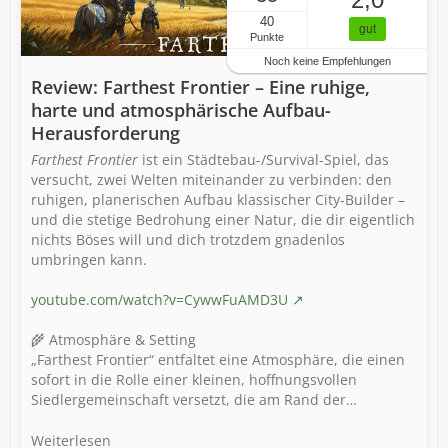
40
gut
Punkte
Noch keine Empfehlungen
Review: Farthest Frontier – Eine ruhige,
harte und atmosphärische Aufbau-
Herausforderung
Farthest Frontier
ist ein Städtebau-/Survival-Spiel, das
versucht, zwei Welten miteinander zu verbinden: den
ruhigen, planerischen Aufbau klassischer City-Builder –
und die stetige Bedrohung einer Natur, die dir eigentlich
nichts Böses will und dich trotzdem gnadenlos
umbringen kann.
youtube.com/watch?v=CywwFuAMD3U
🌾 Atmosphäre & Setting
„Farthest Frontier“ entfaltet eine Atmosphäre, die einen
sofort in die Rolle einer kleinen, hoffnungsvollen
Siedlergemeinschaft versetzt, die am Rand der…
Weiterlesen