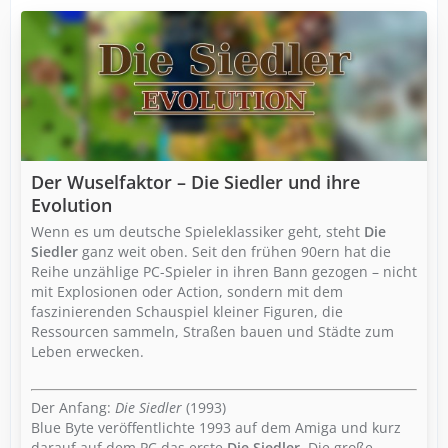
Der Wuselfaktor – Die Siedler und ihre
Evolution
Wenn es um deutsche Spieleklassiker geht, steht
Die
Siedler
ganz weit oben. Seit den frühen 90ern hat die
Reihe unzählige PC-Spieler in ihren Bann gezogen – nicht
mit Explosionen oder Action, sondern mit dem
faszinierenden Schauspiel kleiner Figuren, die
Ressourcen sammeln, Straßen bauen und Städte zum
Leben erwecken.
Der Anfang:
Die Siedler
(1993)
Blue Byte veröffentlichte 1993 auf dem Amiga und kurz
darauf auf dem PC das erste
Die Siedler
. Die große