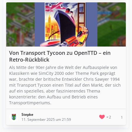
Von Transport Tycoon zu OpenTTD – ein
Retro-Rückblick
Als Mitte der 90er-Jahre die Welt der Aufbauspiele von
Klassikern wie SimCity 2000 oder Theme Park geprägt
war, brachte der britische Entwickler Chris Sawyer 1994
mit Transport Tycoon einen Titel auf den Markt, der sich
auf ein spezielles, aber faszinierendes Thema
konzentrierte: den Aufbau und Betrieb eines
Transportimperiums.
Stepke
2
1
11. September 2025 um 21:59