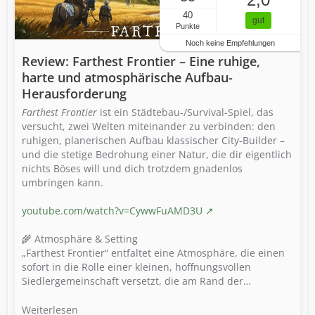
40
gut
Punkte
Noch keine Empfehlungen
Review: Farthest Frontier – Eine ruhige,
harte und atmosphärische Aufbau-
Herausforderung
Farthest Frontier
ist ein Städtebau-/Survival-Spiel, das
versucht, zwei Welten miteinander zu verbinden: den
ruhigen, planerischen Aufbau klassischer City-Builder –
und die stetige Bedrohung einer Natur, die dir eigentlich
nichts Böses will und dich trotzdem gnadenlos
umbringen kann.
youtube.com/watch?v=CywwFuAMD3U
🌾 Atmosphäre & Setting
„Farthest Frontier“ entfaltet eine Atmosphäre, die einen
sofort in die Rolle einer kleinen, hoffnungsvollen
Siedlergemeinschaft versetzt, die am Rand der…
Weiterlesen