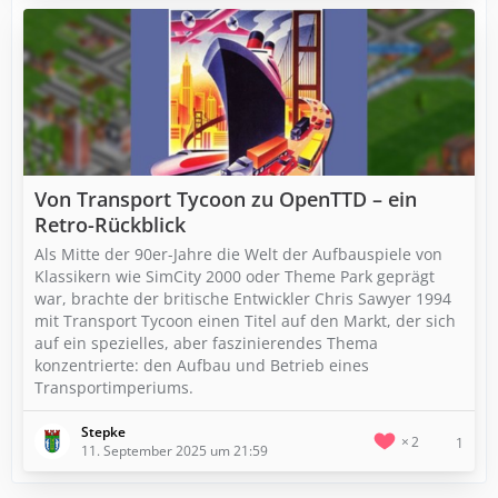
Von Transport Tycoon zu OpenTTD – ein
Retro-Rückblick
Als Mitte der 90er-Jahre die Welt der Aufbauspiele von
Klassikern wie SimCity 2000 oder Theme Park geprägt
war, brachte der britische Entwickler Chris Sawyer 1994
mit Transport Tycoon einen Titel auf den Markt, der sich
auf ein spezielles, aber faszinierendes Thema
konzentrierte: den Aufbau und Betrieb eines
Transportimperiums.
Stepke
2
1
11. September 2025 um 21:59