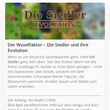
Der Wuselfaktor – Die Siedler und ihre
Evolution
Wenn es um deutsche Spieleklassiker geht, steht
Die
Siedler
ganz weit oben. Seit den frühen 90ern hat die
Reihe unzählige PC-Spieler in ihren Bann gezogen – nicht
mit Explosionen oder Action, sondern mit dem
faszinierenden Schauspiel kleiner Figuren, die
Ressourcen sammeln, Straßen bauen und Städte zum
Leben erwecken.
Der Anfang:
Die Siedler
(1993)
Blue Byte veröffentlichte 1993 auf dem Amiga und kurz
darauf auf dem PC das erste
Die Siedler
. Die große