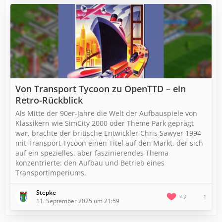
Von Transport Tycoon zu OpenTTD – ein
Retro-Rückblick
Als Mitte der 90er-Jahre die Welt der Aufbauspiele von
Klassikern wie SimCity 2000 oder Theme Park geprägt
war, brachte der britische Entwickler Chris Sawyer 1994
mit Transport Tycoon einen Titel auf den Markt, der sich
auf ein spezielles, aber faszinierendes Thema
konzentrierte: den Aufbau und Betrieb eines
Transportimperiums.
Stepke
2
1
11. September 2025 um 21:59