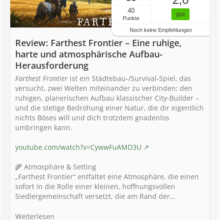
40
gut
Punkte
Noch keine Empfehlungen
Review: Farthest Frontier – Eine ruhige,
harte und atmosphärische Aufbau-
Herausforderung
Farthest Frontier
ist ein Städtebau-/Survival-Spiel, das
versucht, zwei Welten miteinander zu verbinden: den
ruhigen, planerischen Aufbau klassischer City-Builder –
und die stetige Bedrohung einer Natur, die dir eigentlich
nichts Böses will und dich trotzdem gnadenlos
umbringen kann.
youtube.com/watch?v=CywwFuAMD3U
🌾 Atmosphäre & Setting
„Farthest Frontier“ entfaltet eine Atmosphäre, die einen
sofort in die Rolle einer kleinen, hoffnungsvollen
Siedlergemeinschaft versetzt, die am Rand der…
Weiterlesen