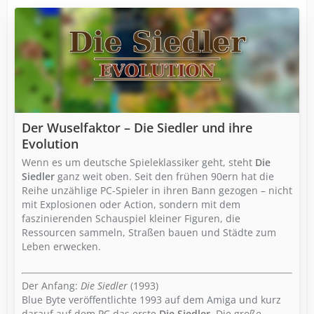
Der Wuselfaktor – Die Siedler und ihre
Evolution
Wenn es um deutsche Spieleklassiker geht, steht
Die
Siedler
ganz weit oben. Seit den frühen 90ern hat die
Reihe unzählige PC-Spieler in ihren Bann gezogen – nicht
mit Explosionen oder Action, sondern mit dem
faszinierenden Schauspiel kleiner Figuren, die
Ressourcen sammeln, Straßen bauen und Städte zum
Leben erwecken.
Der Anfang:
Die Siedler
(1993)
Blue Byte veröffentlichte 1993 auf dem Amiga und kurz
darauf auf dem PC das erste
Die Siedler
. Die große