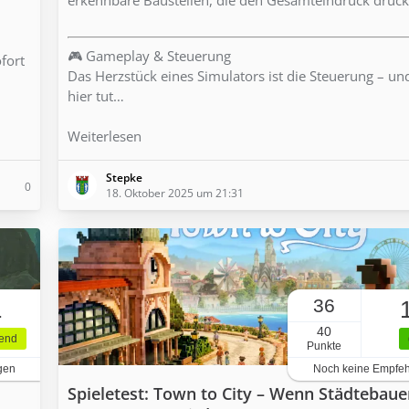
🎮 Gameplay & Steuerung
ofort
Das Herzstück eines Simulators ist die Steuerung – u
hier tut…
Weiterlesen
Stepke
0
18. Oktober 2025 um 21:31
36
1
40
gend
Punkte
gen
Noch keine Empfe
Spieletest: Town to City – Wenn Städtebaue