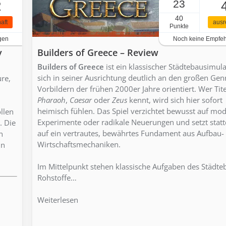
23
2
40
aft
ausr
Punkte
gen
Noch keine Empfe
y
Builders of Greece – Review
Builders of Greece
ist ein klassischer Städtebausimula
sich in seiner Ausrichtung deutlich an den großen Gen
re,
Vorbildern der frühen 2000er Jahre orientiert. Wer Tite
Pharaoh
,
Caesar
oder
Zeus
kennt, wird sich hier sofort
heimisch fühlen. Das Spiel verzichtet bewusst auf mo
llen
Experimente oder radikale Neuerungen und setzt stat
. Die
auf ein vertrautes, bewährtes Fundament aus Aufbau-
n
Wirtschaftsmechaniken.
in
Im Mittelpunkt stehen klassische Aufgaben des Städte
Rohstoffe…
Weiterlesen