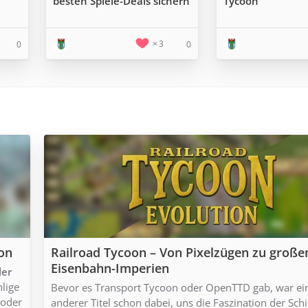
besten Spiele-Deals sichern
Tycoon
3
0
0
ion
Railroad Tycoon – Von Pixelzügen zu große
Eisenbahn-Imperien
ler
hlige
Bevor es Transport Tycoon oder OpenTTD gab, war ei
 oder
anderer Titel schon dabei, uns die Faszination der Sch