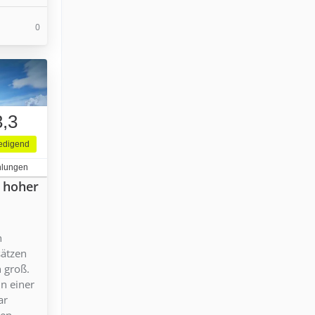
0
3,3
iedigend
hlungen
n hoher
n
sätzen
n groß.
in einer
ar
en.