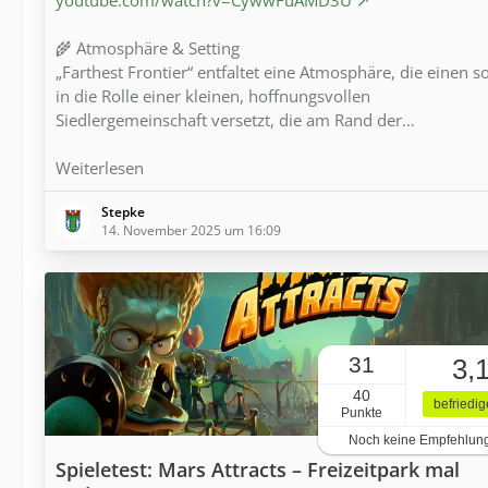
🌾 Atmosphäre & Setting
„Farthest Frontier“ entfaltet eine Atmosphäre, die einen s
in die Rolle einer kleinen, hoffnungsvollen
Siedlergemeinschaft versetzt, die am Rand der…
Weiterlesen
Stepke
14. November 2025 um 16:09
31
3,
40
befriedi
Punkte
Noch keine Empfehlun
Spieletest: Mars Attracts – Freizeitpark mal