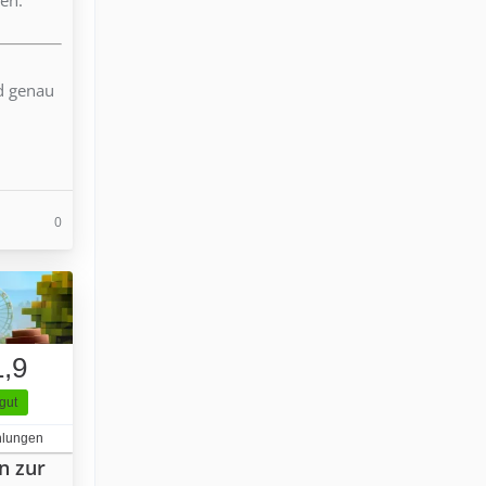
nd genau
0
1,9
gut
hlungen
n zur