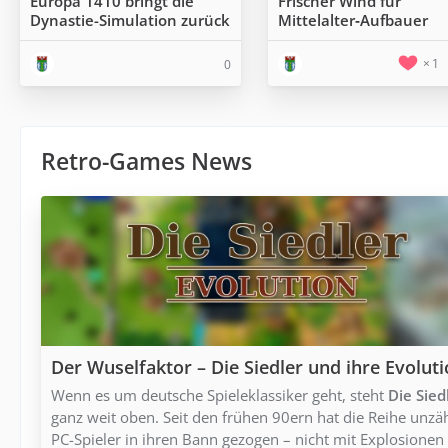
Europa 1410 bringt die
Frischer Wind für
Dynastie-Simulation zurück
Mittelalter‑Aufbauer
1
0
Retro-Games News
Der Wuselfaktor – Die Siedler und ihre Evolut
Wenn es um deutsche Spieleklassiker geht, steht
Die Sied
ganz weit oben. Seit den frühen 90ern hat die Reihe unzä
PC-Spieler in ihren Bann gezogen – nicht mit Explosionen