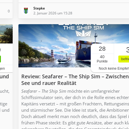
Stepke
0
2. Januar 2026 um 15:28
28
0
40
befr
Punkte
gen
Noch keine Empfe
 und
Review: Seafarer – The Ship Sim – Zwische
See und rauer Realität
ucht,
Seafarer – The Ship Sim
möchte ein umfangreicher
Schiffssimulator sein, der dich in die Rolle eines echte
tige
Kapitäns versetzt – mit großen Frachtern, Rettungsein
l und
und stürmischer See. Die Idee ist stark, die Ambitione
Doch aktuell merkt man noch deutlich, dass das Spiel 
frühen Phase steckt: Es gibt gute Ansätze, aber auch kl
erkennbare Baustellen, die den Gesamteindruck drück