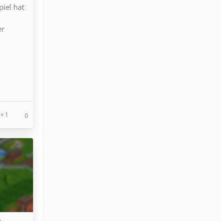
iel hat
d
er
1
0