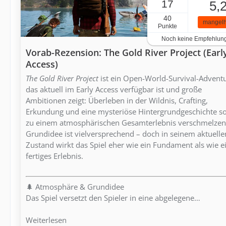
17
5,
40
mangelh
Punkte
Noch keine Empfehlun
Vorab-Rezension: The Gold River Project (Earl
Access)
The Gold River Project
ist ein Open-World-Survival-Adventu
das aktuell im Early Access verfügbar ist und große
Ambitionen zeigt: Überleben in der Wildnis, Crafting,
Erkundung und eine mysteriöse Hintergrundgeschichte so
zu einem atmosphärischen Gesamterlebnis verschmelzen
Grundidee ist vielversprechend – doch in seinem aktuelle
Zustand wirkt das Spiel eher wie ein Fundament als wie e
fertiges Erlebnis.
🌲 Atmosphäre & Grundidee
Das Spiel versetzt den Spieler in eine abgelegene…
Weiterlesen