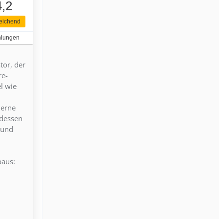
4,2
eichend
hlungen
tor, der
re-
l wie
derne
tdessen
 und
baus: