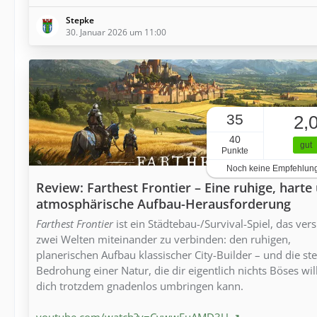
Stepke
30. Januar 2026 um 11:00
35
2,
40
gut
Punkte
Noch keine Empfehlun
Review: Farthest Frontier – Eine ruhige, harte
atmosphärische Aufbau-Herausforderung
Farthest Frontier
ist ein Städtebau-/Survival-Spiel, das vers
zwei Welten miteinander zu verbinden: den ruhigen,
planerischen Aufbau klassischer City-Builder – und die ste
Bedrohung einer Natur, die dir eigentlich nichts Böses wil
dich trotzdem gnadenlos umbringen kann.
youtube.com/watch?v=CywwFuAMD3U