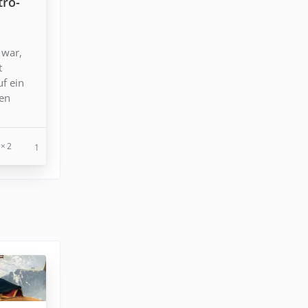
tro-
 war,
t
uf ein
den
2
1