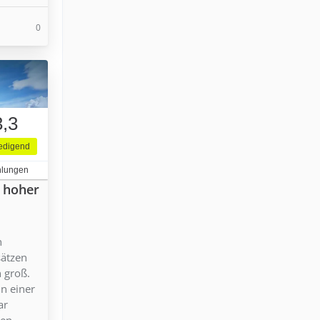
0
3,3
iedigend
hlungen
n hoher
n
sätzen
n groß.
in einer
ar
en.