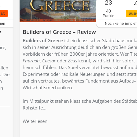
23
2
40
aft
ausr
Punkte
gen
Noch keine Empfe
y
Builders of Greece – Review
Builders of Greece
ist ein klassischer Städtebausimula
sich in seiner Ausrichtung deutlich an den großen Gen
re,
Vorbildern der frühen 2000er Jahre orientiert. Wer Tite
Pharaoh
,
Caesar
oder
Zeus
kennt, wird sich hier sofort
heimisch fühlen. Das Spiel verzichtet bewusst auf mo
llen
Experimente oder radikale Neuerungen und setzt stat
. Die
auf ein vertrautes, bewährtes Fundament aus Aufbau-
n
Wirtschaftsmechaniken.
in
Im Mittelpunkt stehen klassische Aufgaben des Städte
Rohstoffe…
Weiterlesen