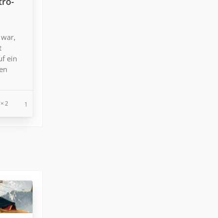
tro-
 war,
t
uf ein
den
2
1