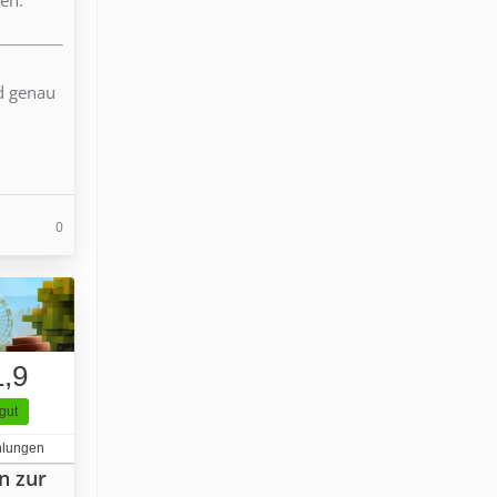
nd genau
0
1,9
gut
hlungen
n zur