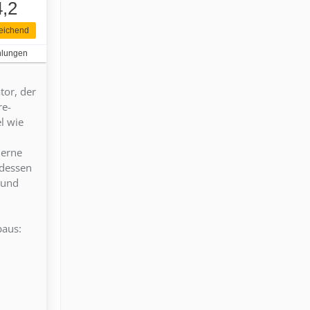
4,2
eichend
hlungen
tor, der
re-
l wie
derne
tdessen
 und
baus: