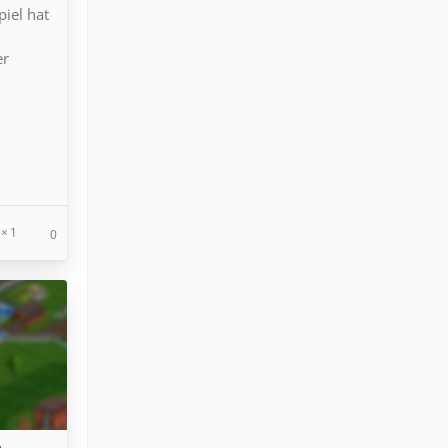
iel hat
d
er
1
0