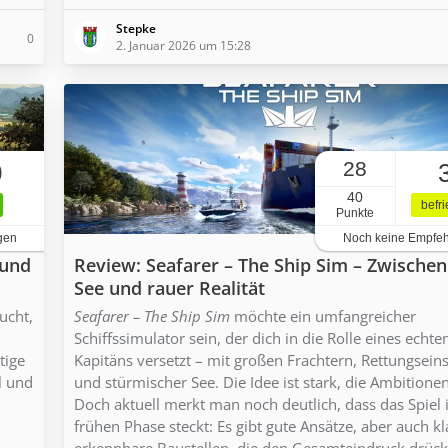
Stepke
0
2. Januar 2026 um 15:28
28
0
40
befr
Punkte
gen
Noch keine Empfe
 und
Review: Seafarer – The Ship Sim – Zwische
See und rauer Realität
ucht,
Seafarer – The Ship Sim
möchte ein umfangreicher
Schiffssimulator sein, der dich in die Rolle eines echte
tige
Kapitäns versetzt – mit großen Frachtern, Rettungsein
l und
und stürmischer See. Die Idee ist stark, die Ambitione
Doch aktuell merkt man noch deutlich, dass das Spiel 
frühen Phase steckt: Es gibt gute Ansätze, aber auch kl
erkennbare Baustellen, die den Gesamteindruck drück