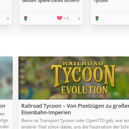
besten Spiele-Deals sichern
Tycoon
3
0
0
ion
Railroad Tycoon – Von Pixelzügen zu große
Eisenbahn-Imperien
ler
hlige
Bevor es Transport Tycoon oder OpenTTD gab, war ei
 oder
anderer Titel schon dabei, uns die Faszination der Sch