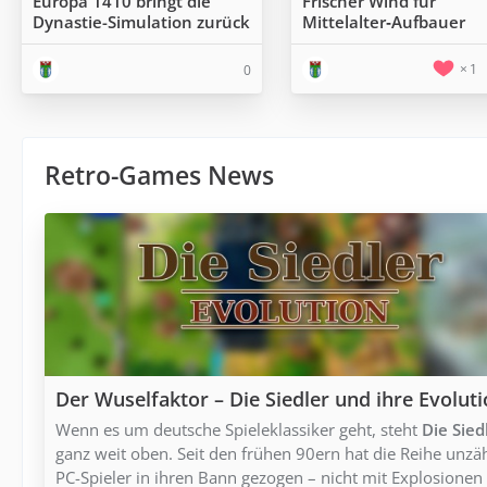
Europa 1410 bringt die
Frischer Wind für
Dynastie-Simulation zurück
Mittelalter‑Aufbauer
1
0
Retro-Games News
Der Wuselfaktor – Die Siedler und ihre Evolut
Wenn es um deutsche Spieleklassiker geht, steht
Die Sied
ganz weit oben. Seit den frühen 90ern hat die Reihe unzä
PC-Spieler in ihren Bann gezogen – nicht mit Explosionen