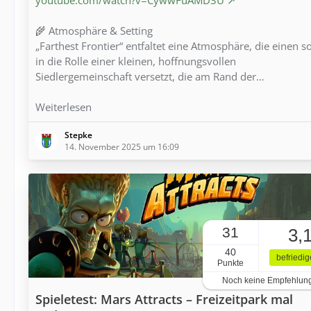
🌾 Atmosphäre & Setting
„Farthest Frontier“ entfaltet eine Atmosphäre, die einen s
in die Rolle einer kleinen, hoffnungsvollen
Siedlergemeinschaft versetzt, die am Rand der…
Weiterlesen
Stepke
14. November 2025 um 16:09
31
3,
40
befriedi
Punkte
Noch keine Empfehlun
Spieletest: Mars Attracts – Freizeitpark mal