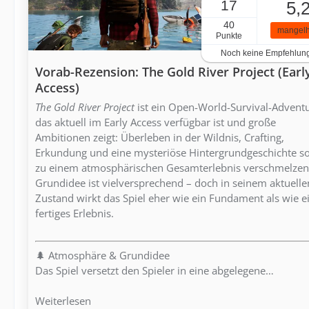
17
5,
40
mangelh
Punkte
Noch keine Empfehlun
Vorab-Rezension: The Gold River Project (Earl
Access)
The Gold River Project
ist ein Open-World-Survival-Adventu
das aktuell im Early Access verfügbar ist und große
Ambitionen zeigt: Überleben in der Wildnis, Crafting,
Erkundung und eine mysteriöse Hintergrundgeschichte so
zu einem atmosphärischen Gesamterlebnis verschmelzen
Grundidee ist vielversprechend – doch in seinem aktuelle
Zustand wirkt das Spiel eher wie ein Fundament als wie e
fertiges Erlebnis.
🌲 Atmosphäre & Grundidee
Das Spiel versetzt den Spieler in eine abgelegene…
Weiterlesen