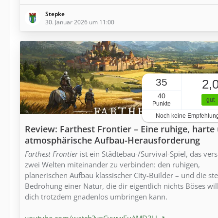
Stepke
30. Januar 2026 um 11:00
35
2,
40
gut
Punkte
Noch keine Empfehlun
Review: Farthest Frontier – Eine ruhige, harte
atmosphärische Aufbau-Herausforderung
Farthest Frontier
ist ein Städtebau-/Survival-Spiel, das vers
zwei Welten miteinander zu verbinden: den ruhigen,
planerischen Aufbau klassischer City-Builder – und die ste
Bedrohung einer Natur, die dir eigentlich nichts Böses wil
dich trotzdem gnadenlos umbringen kann.
youtube.com/watch?v=CywwFuAMD3U