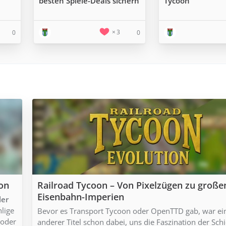
besten Spiele-Deals sichern
Tycoon
3
0
0
ion
Railroad Tycoon – Von Pixelzügen zu große
Eisenbahn-Imperien
ler
hlige
Bevor es Transport Tycoon oder OpenTTD gab, war ei
 oder
anderer Titel schon dabei, uns die Faszination der Sch