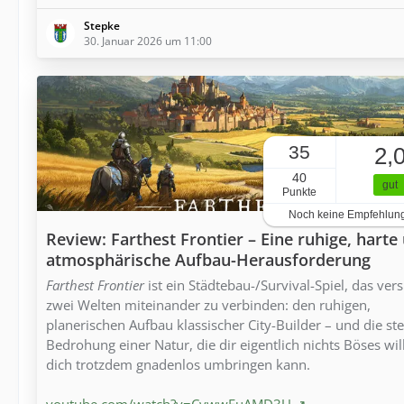
Stepke
30. Januar 2026 um 11:00
35
2,
40
gut
Punkte
Noch keine Empfehlun
Review: Farthest Frontier – Eine ruhige, harte
atmosphärische Aufbau-Herausforderung
Farthest Frontier
ist ein Städtebau-/Survival-Spiel, das vers
zwei Welten miteinander zu verbinden: den ruhigen,
planerischen Aufbau klassischer City-Builder – und die ste
Bedrohung einer Natur, die dir eigentlich nichts Böses wil
dich trotzdem gnadenlos umbringen kann.
youtube.com/watch?v=CywwFuAMD3U