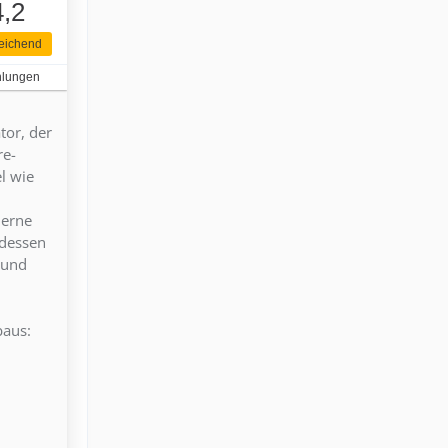
4,2
eichend
hlungen
tor, der
re-
l wie
derne
tdessen
 und
baus: