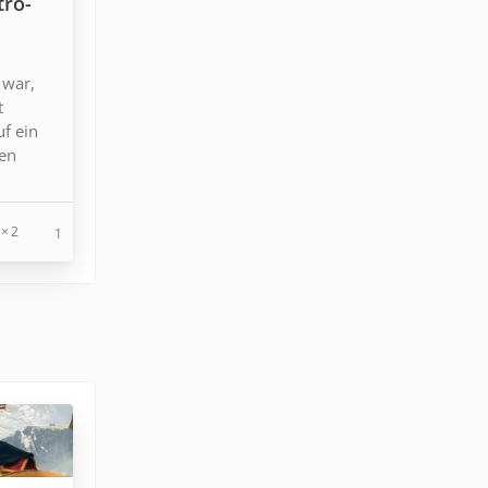
tro-
 war,
t
uf ein
den
2
1