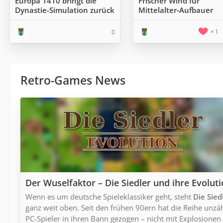
Europa 1410 bringt die
Frischer Wind für
Dynastie-Simulation zurück
Mittelalter‑Aufbauer
1
0
Retro-Games News
Der Wuselfaktor – Die Siedler und ihre Evolut
Wenn es um deutsche Spieleklassiker geht, steht
Die Sied
ganz weit oben. Seit den frühen 90ern hat die Reihe unzä
PC-Spieler in ihren Bann gezogen – nicht mit Explosionen