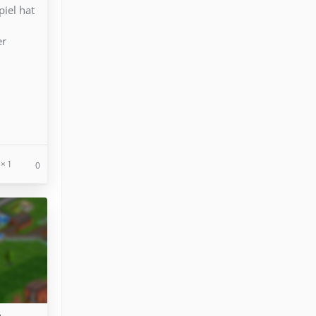
iel hat
d
er
1
0