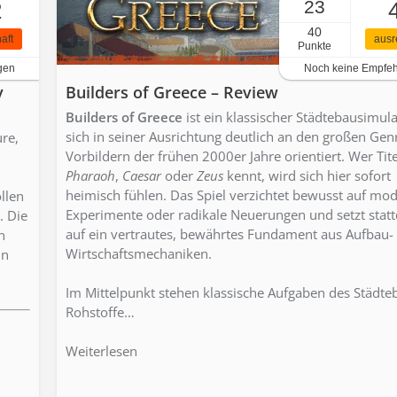
23
2
40
aft
ausr
Punkte
gen
Noch keine Empfe
y
Builders of Greece – Review
Builders of Greece
ist ein klassischer Städtebausimula
sich in seiner Ausrichtung deutlich an den großen Gen
re,
Vorbildern der frühen 2000er Jahre orientiert. Wer Tite
Pharaoh
,
Caesar
oder
Zeus
kennt, wird sich hier sofort
heimisch fühlen. Das Spiel verzichtet bewusst auf mo
llen
Experimente oder radikale Neuerungen und setzt stat
. Die
auf ein vertrautes, bewährtes Fundament aus Aufbau-
n
Wirtschaftsmechaniken.
in
Im Mittelpunkt stehen klassische Aufgaben des Städte
Rohstoffe…
Weiterlesen