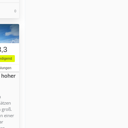
0
3,3
iedigend
hlungen
n hoher
n
sätzen
n groß.
in einer
ar
en.