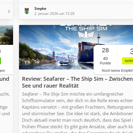
Stepke
0
2. Januar 2026 um 15:28
28
0
40
befr
Punkte
gen
Noch keine Empfe
 und
Review: Seafarer – The Ship Sim – Zwische
See und rauer Realität
ucht,
Seafarer – The Ship Sim
möchte ein umfangreicher
Schiffssimulator sein, der dich in die Rolle eines echte
tige
Kapitäns versetzt – mit großen Frachtern, Rettungsein
l und
und stürmischer See. Die Idee ist stark, die Ambitione
Doch aktuell merkt man noch deutlich, dass das Spiel 
frühen Phase steckt: Es gibt gute Ansätze, aber auch kl
erkennbare Baustellen, die den Gesamteindruck drück