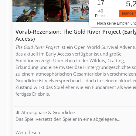
17
5,
40
mangelh
Punkte
Noch keine Empfehlun
Vorab-Rezension: The Gold River Project (Earl
Access)
The Gold River Project
ist ein Open-World-Survival-Adventu
das aktuell im Early Access verfügbar ist und große
Ambitionen zeigt: Überleben in der Wildnis, Crafting,
Erkundung und eine mysteriöse Hintergrundgeschichte so
zu einem atmosphärischen Gesamterlebnis verschmelzen
Grundidee ist vielversprechend – doch in seinem aktuelle
Zustand wirkt das Spiel eher wie ein Fundament als wie e
fertiges Erlebnis.
🌲 Atmosphäre & Grundidee
Das Spiel versetzt den Spieler in eine abgelegene…
Weiterlesen