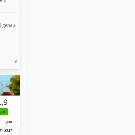
nd genau
0
1,9
gut
hlungen
n zur