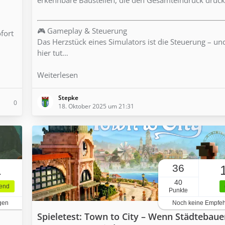
🎮 Gameplay & Steuerung
ofort
Das Herzstück eines Simulators ist die Steuerung – u
hier tut…
Weiterlesen
Stepke
0
18. Oktober 2025 um 21:31
36
1
40
gend
Punkte
gen
Noch keine Empfe
Spieletest: Town to City – Wenn Städtebaue