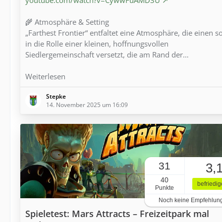
🌾 Atmosphäre & Setting
„Farthest Frontier“ entfaltet eine Atmosphäre, die einen s
in die Rolle einer kleinen, hoffnungsvollen
Siedlergemeinschaft versetzt, die am Rand der…
Weiterlesen
Stepke
14. November 2025 um 16:09
31
3,
40
befriedi
Punkte
Noch keine Empfehlun
Spieletest: Mars Attracts – Freizeitpark mal