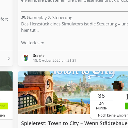
🎮 Gameplay & Steuerung
ofort
Das Herzstück eines Simulators ist die Steuerung – u
hier tut…
Weiterlesen
Stepke
0
18. Oktober 2025 um 21:31
36
1
40
gend
Punkte
gen
Noch keine Empfe
Spieletest: Town to City – Wenn Städtebaue