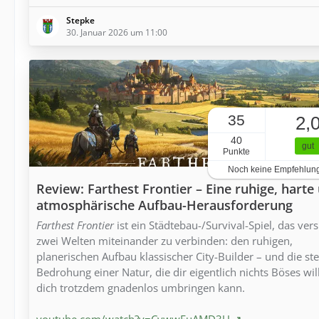
Stepke
30. Januar 2026 um 11:00
35
2,
40
gut
Punkte
Noch keine Empfehlun
Review: Farthest Frontier – Eine ruhige, harte
atmosphärische Aufbau-Herausforderung
Farthest Frontier
ist ein Städtebau-/Survival-Spiel, das vers
zwei Welten miteinander zu verbinden: den ruhigen,
planerischen Aufbau klassischer City-Builder – und die ste
Bedrohung einer Natur, die dir eigentlich nichts Böses wil
dich trotzdem gnadenlos umbringen kann.
youtube.com/watch?v=CywwFuAMD3U