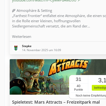
🌾 Atmosphäre & Setting
„Farthest Frontier“ entfaltet eine Atmosphäre, die einen s
in die Rolle einer kleinen, hoffnungsvollen
Siedlergemeinschaft versetzt, die am Rand der…
Weiterlesen
Stepke
14. November 2025 um 16:09
31
3,
40
befriedi
Punkte
Noch keine Empfehlun
Spieletest: Mars Attracts – Freizeitpark mal