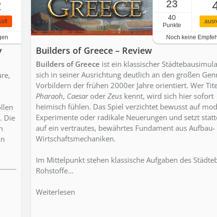
23
2
40
aft
ausr
Punkte
gen
Noch keine Empfe
y
Builders of Greece – Review
Builders of Greece
ist ein klassischer Städtebausimula
sich in seiner Ausrichtung deutlich an den großen Gen
re,
Vorbildern der frühen 2000er Jahre orientiert. Wer Tite
Pharaoh
,
Caesar
oder
Zeus
kennt, wird sich hier sofort
heimisch fühlen. Das Spiel verzichtet bewusst auf mo
llen
Experimente oder radikale Neuerungen und setzt stat
. Die
auf ein vertrautes, bewährtes Fundament aus Aufbau-
n
Wirtschaftsmechaniken.
in
Im Mittelpunkt stehen klassische Aufgaben des Städte
Rohstoffe…
Weiterlesen