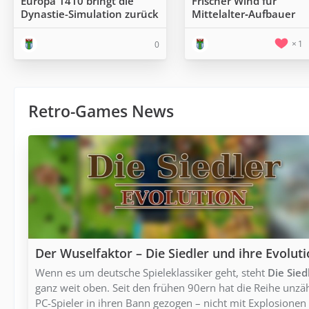
Europa 1410 bringt die
Frischer Wind für
Dynastie-Simulation zurück
Mittelalter‑Aufbauer
1
0
Retro-Games News
Der Wuselfaktor – Die Siedler und ihre Evolut
Wenn es um deutsche Spieleklassiker geht, steht
Die Sied
ganz weit oben. Seit den frühen 90ern hat die Reihe unzä
PC-Spieler in ihren Bann gezogen – nicht mit Explosionen