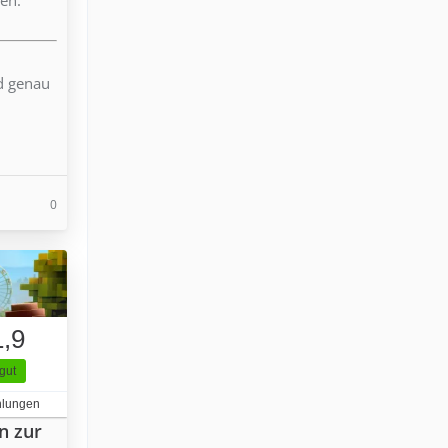
nd genau
0
1,9
gut
hlungen
n zur