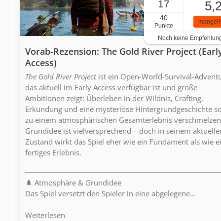
17
5,
40
mangelh
Punkte
Noch keine Empfehlun
Vorab-Rezension: The Gold River Project (Earl
Access)
The Gold River Project
ist ein Open-World-Survival-Adventu
das aktuell im Early Access verfügbar ist und große
Ambitionen zeigt: Überleben in der Wildnis, Crafting,
Erkundung und eine mysteriöse Hintergrundgeschichte so
zu einem atmosphärischen Gesamterlebnis verschmelzen
Grundidee ist vielversprechend – doch in seinem aktuelle
Zustand wirkt das Spiel eher wie ein Fundament als wie e
fertiges Erlebnis.
🌲 Atmosphäre & Grundidee
Das Spiel versetzt den Spieler in eine abgelegene…
Weiterlesen