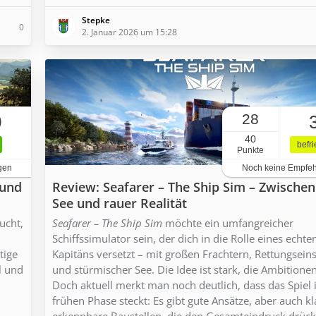
Stepke
0
2. Januar 2026 um 15:28
28
0
40
befr
Punkte
gen
Noch keine Empfe
 und
Review: Seafarer – The Ship Sim – Zwische
See und rauer Realität
ucht,
Seafarer – The Ship Sim
möchte ein umfangreicher
Schiffssimulator sein, der dich in die Rolle eines echte
tige
Kapitäns versetzt – mit großen Frachtern, Rettungsein
l und
und stürmischer See. Die Idee ist stark, die Ambitione
Doch aktuell merkt man noch deutlich, dass das Spiel 
frühen Phase steckt: Es gibt gute Ansätze, aber auch kl
erkennbare Baustellen, die den Gesamteindruck drück