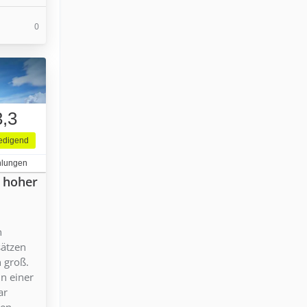
0
3,3
iedigend
hlungen
n hoher
n
sätzen
n groß.
in einer
ar
en.