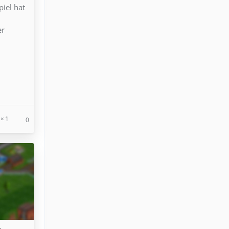
iel hat
d
er
1
0