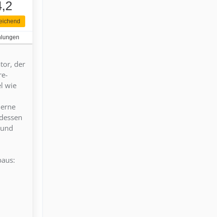
4,2
eichend
hlungen
tor, der
re-
l wie
derne
tdessen
 und
baus: