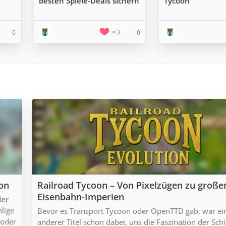
besten Spiele-Deals sichern
Tycoon
3
0
0
ion
Railroad Tycoon – Von Pixelzügen zu große
Eisenbahn-Imperien
ler
hlige
Bevor es Transport Tycoon oder OpenTTD gab, war ei
 oder
anderer Titel schon dabei, uns die Faszination der Sch