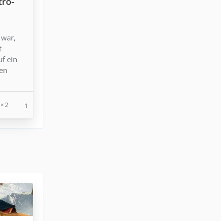
tro-
 war,
t
uf ein
den
2
1