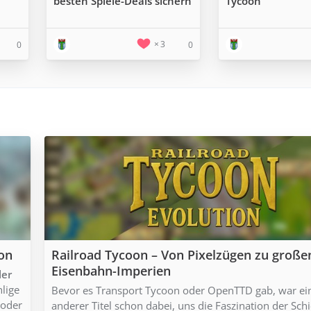
besten Spiele-Deals sichern
Tycoon
3
0
0
ion
Railroad Tycoon – Von Pixelzügen zu große
Eisenbahn-Imperien
ler
hlige
Bevor es Transport Tycoon oder OpenTTD gab, war ei
 oder
anderer Titel schon dabei, uns die Faszination der Sch