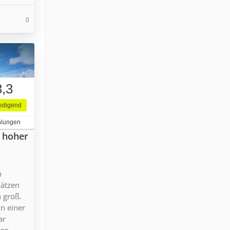
0
3,3
iedigend
hlungen
n hoher
n
sätzen
n groß.
in einer
ar
en.