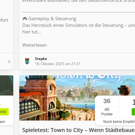
🎮 Gameplay & Steuerung
ofort
Das Herzstück eines Simulators ist die Steuerung – u
hier tut…
Weiterlesen
Stepke
0
18. Oktober 2025 um 21:31
36
1
40
gend
Punkte
gen
Noch keine Empfe
Spieletest: Town to City – Wenn Städtebaue