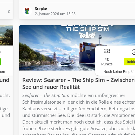
Stepke
0
2. Januar 2026 um 15:28
28
0
40
befr
Punkte
gen
Noch keine Empfe
 und
Review: Seafarer – The Ship Sim – Zwische
See und rauer Realität
ucht,
Seafarer – The Ship Sim
möchte ein umfangreicher
Schiffssimulator sein, der dich in die Rolle eines echte
tige
Kapitäns versetzt – mit großen Frachtern, Rettungsein
l und
und stürmischer See. Die Idee ist stark, die Ambitione
Doch aktuell merkt man noch deutlich, dass das Spiel 
frühen Phase steckt: Es gibt gute Ansätze, aber auch kl
erkennbare Baustellen, die den Gesamteindruck drück