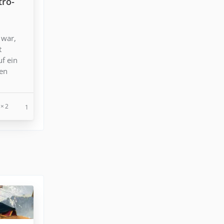
tro-
 war,
t
uf ein
den
2
1