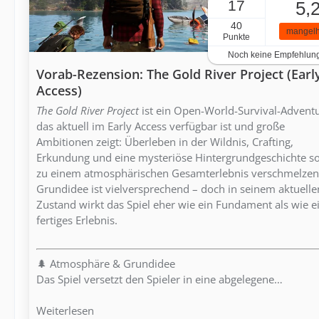
17
5,
40
mangelh
Punkte
Noch keine Empfehlun
Vorab-Rezension: The Gold River Project (Earl
Access)
The Gold River Project
ist ein Open-World-Survival-Adventu
das aktuell im Early Access verfügbar ist und große
Ambitionen zeigt: Überleben in der Wildnis, Crafting,
Erkundung und eine mysteriöse Hintergrundgeschichte so
zu einem atmosphärischen Gesamterlebnis verschmelzen
Grundidee ist vielversprechend – doch in seinem aktuelle
Zustand wirkt das Spiel eher wie ein Fundament als wie e
fertiges Erlebnis.
🌲 Atmosphäre & Grundidee
Das Spiel versetzt den Spieler in eine abgelegene…
Weiterlesen