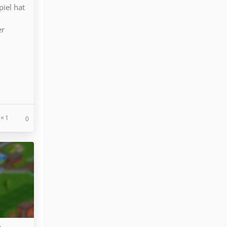
iel hat
d
er
1
0