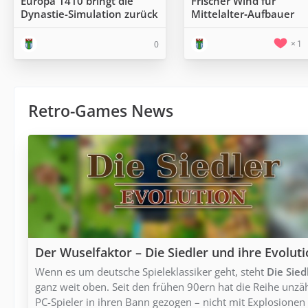
Europa 1410 bringt die
Frischer Wind für
Dynastie-Simulation zurück
Mittelalter‑Aufbauer
1
0
Retro-Games News
Der Wuselfaktor – Die Siedler und ihre Evolut
Wenn es um deutsche Spieleklassiker geht, steht
Die Sied
ganz weit oben. Seit den frühen 90ern hat die Reihe unzä
PC-Spieler in ihren Bann gezogen – nicht mit Explosionen