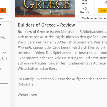
23
2
40
aft
ausr
Punkte
gen
Noch keine Empfe
y
Builders of Greece – Review
Builders of Greece
ist ein klassischer Städtebausimula
sich in seiner Ausrichtung deutlich an den großen Gen
re,
Vorbildern der frühen 2000er Jahre orientiert. Wer Tite
Pharaoh
,
Caesar
oder
Zeus
kennt, wird sich hier sofort
heimisch fühlen. Das Spiel verzichtet bewusst auf mo
llen
Experimente oder radikale Neuerungen und setzt stat
. Die
auf ein vertrautes, bewährtes Fundament aus Aufbau-
n
Wirtschaftsmechaniken.
in
Im Mittelpunkt stehen klassische Aufgaben des Städte
Rohstoffe…
Weiterlesen