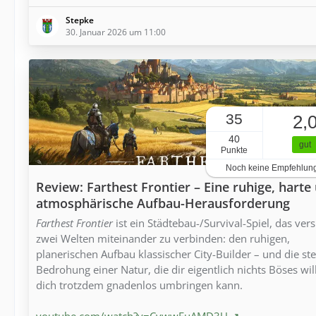
Stepke
30. Januar 2026 um 11:00
35
2,
40
gut
Punkte
Noch keine Empfehlun
Review: Farthest Frontier – Eine ruhige, harte
atmosphärische Aufbau-Herausforderung
Farthest Frontier
ist ein Städtebau-/Survival-Spiel, das vers
zwei Welten miteinander zu verbinden: den ruhigen,
planerischen Aufbau klassischer City-Builder – und die ste
Bedrohung einer Natur, die dir eigentlich nichts Böses wil
dich trotzdem gnadenlos umbringen kann.
youtube.com/watch?v=CywwFuAMD3U