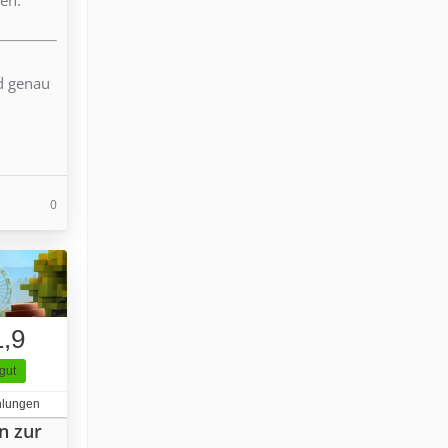
nd genau
0
1,9
gut
hlungen
n zur