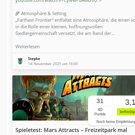
🌾 Atmosphäre & Setting
„Farthest Frontier“ entfaltet eine Atmosphäre, die einen s
in die Rolle einer kleinen, hoffnungsvollen
Siedlergemeinschaft versetzt, die am Rand der…
Weiterlesen
Stepke
14. November 2025 um 16:09
31
3,
40
befriedi
Punkte
Noch keine Empfehlun
Spieletest: Mars Attracts – Freizeitpark mal