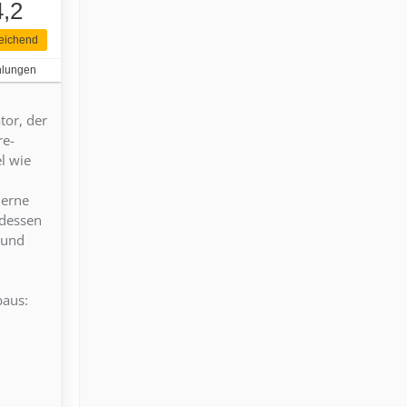
4,2
eichend
hlungen
tor, der
re-
l wie
derne
tdessen
 und
baus: