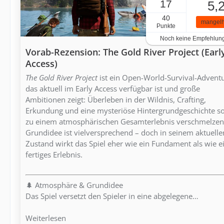
17
5,
40
mangelh
Punkte
Noch keine Empfehlun
Vorab-Rezension: The Gold River Project (Earl
Access)
The Gold River Project
ist ein Open-World-Survival-Adventu
das aktuell im Early Access verfügbar ist und große
Ambitionen zeigt: Überleben in der Wildnis, Crafting,
Erkundung und eine mysteriöse Hintergrundgeschichte so
zu einem atmosphärischen Gesamterlebnis verschmelzen
Grundidee ist vielversprechend – doch in seinem aktuelle
Zustand wirkt das Spiel eher wie ein Fundament als wie e
fertiges Erlebnis.
🌲 Atmosphäre & Grundidee
Das Spiel versetzt den Spieler in eine abgelegene…
Weiterlesen