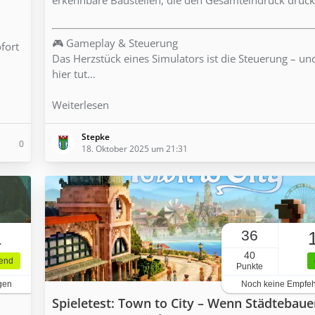
🎮 Gameplay & Steuerung
ofort
Das Herzstück eines Simulators ist die Steuerung – u
hier tut…
Weiterlesen
Stepke
0
18. Oktober 2025 um 21:31
36
1
40
gend
Punkte
gen
Noch keine Empfe
Spieletest: Town to City – Wenn Städtebaue