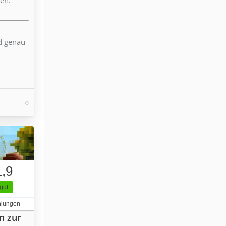
nd genau
0
1,9
gut
hlungen
n zur