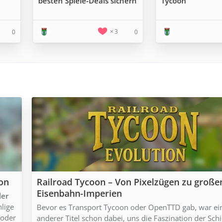
besten Spiele-Deals sichern
Tycoon
3
0
0
ion
Railroad Tycoon – Von Pixelzügen zu große
Eisenbahn-Imperien
ler
hlige
Bevor es Transport Tycoon oder OpenTTD gab, war ei
 oder
anderer Titel schon dabei, uns die Faszination der Sch