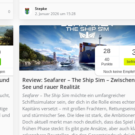
Stepke
0
2. Januar 2026 um 15:28
28
0
40
befr
Punkte
gen
Noch keine Empfe
 und
Review: Seafarer – The Ship Sim – Zwische
See und rauer Realität
ucht,
Seafarer – The Ship Sim
möchte ein umfangreicher
Schiffssimulator sein, der dich in die Rolle eines echte
tige
Kapitäns versetzt – mit großen Frachtern, Rettungsein
l und
und stürmischer See. Die Idee ist stark, die Ambitione
Doch aktuell merkt man noch deutlich, dass das Spiel 
frühen Phase steckt: Es gibt gute Ansätze, aber auch kl
erkennbare Baustellen, die den Gesamteindruck drück