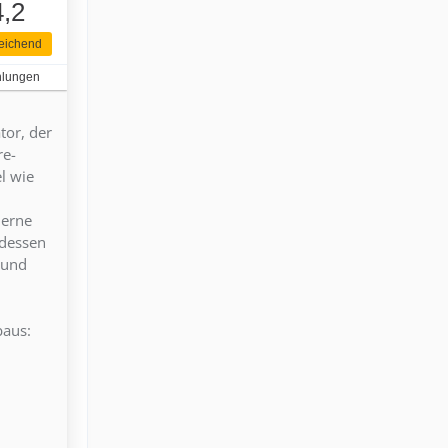
4,2
eichend
hlungen
tor, der
re-
l wie
derne
tdessen
 und
baus: