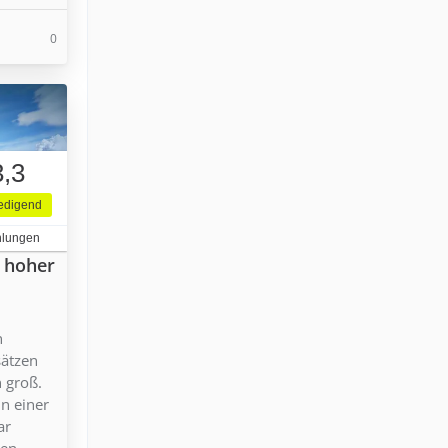
0
3,3
iedigend
hlungen
n hoher
n
sätzen
n groß.
in einer
ar
en.