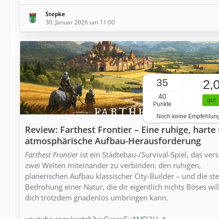
Stepke
30. Januar 2026 um 11:00
35
2,
40
gut
Punkte
Noch keine Empfehlun
Review: Farthest Frontier – Eine ruhige, harte
atmosphärische Aufbau-Herausforderung
Farthest Frontier
ist ein Städtebau-/Survival-Spiel, das vers
zwei Welten miteinander zu verbinden: den ruhigen,
planerischen Aufbau klassischer City-Builder – und die ste
Bedrohung einer Natur, die dir eigentlich nichts Böses wil
dich trotzdem gnadenlos umbringen kann.
youtube.com/watch?v=CywwFuAMD3U