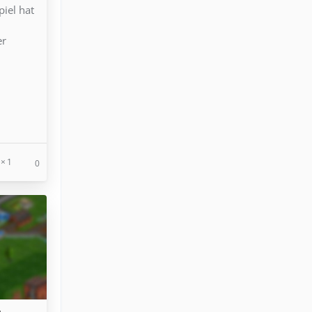
iel hat
d
er
1
0