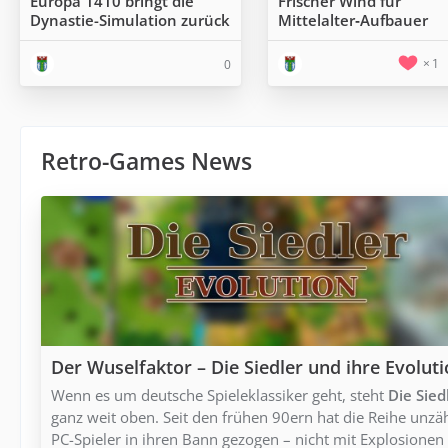
Europa 1410 bringt die
Frischer Wind für
Dynastie-Simulation zurück
Mittelalter‑Aufbauer
1
0
Retro-Games News
Der Wuselfaktor – Die Siedler und ihre Evolut
Wenn es um deutsche Spieleklassiker geht, steht
Die Sied
ganz weit oben. Seit den frühen 90ern hat die Reihe unzä
PC-Spieler in ihren Bann gezogen – nicht mit Explosionen