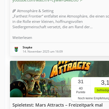
🌾 Atmosphäre & Setting
„Farthest Frontier“ entfaltet eine Atmosphäre, die einen s
in die Rolle einer kleinen, hoffnungsvollen
Siedlergemeinschaft versetzt, die am Rand der…
Weiterlesen
Stepke
14. November 2025 um 16:09
31
3,
40
befriedi
Punkte
Noch keine Empfehlun
Spieletest: Mars Attracts – Freizeitpark mal