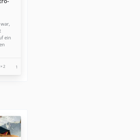
tro-
 war,
t
uf ein
den
2
1