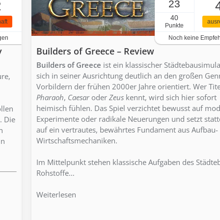
23
2
40
aft
ausr
Punkte
gen
Noch keine Empfe
y
Builders of Greece – Review
Builders of Greece
ist ein klassischer Städtebausimula
sich in seiner Ausrichtung deutlich an den großen Gen
re,
Vorbildern der frühen 2000er Jahre orientiert. Wer Tite
Pharaoh
,
Caesar
oder
Zeus
kennt, wird sich hier sofort
heimisch fühlen. Das Spiel verzichtet bewusst auf mo
llen
Experimente oder radikale Neuerungen und setzt stat
. Die
auf ein vertrautes, bewährtes Fundament aus Aufbau-
n
Wirtschaftsmechaniken.
in
Im Mittelpunkt stehen klassische Aufgaben des Städte
Rohstoffe…
Weiterlesen