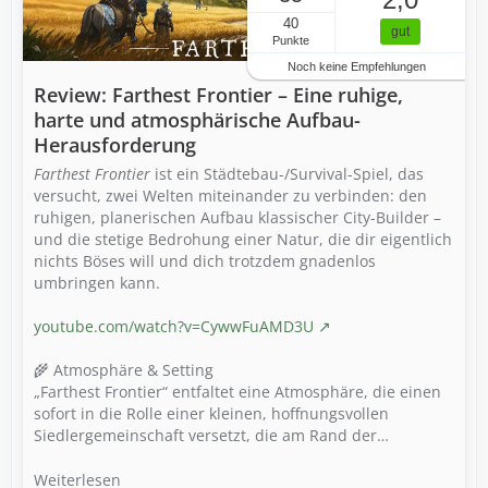
40
gut
Punkte
Noch keine Empfehlungen
Review: Farthest Frontier – Eine ruhige,
harte und atmosphärische Aufbau-
Herausforderung
Farthest Frontier
ist ein Städtebau-/Survival-Spiel, das
versucht, zwei Welten miteinander zu verbinden: den
ruhigen, planerischen Aufbau klassischer City-Builder –
und die stetige Bedrohung einer Natur, die dir eigentlich
nichts Böses will und dich trotzdem gnadenlos
umbringen kann.
youtube.com/watch?v=CywwFuAMD3U
🌾 Atmosphäre & Setting
„Farthest Frontier“ entfaltet eine Atmosphäre, die einen
sofort in die Rolle einer kleinen, hoffnungsvollen
Siedlergemeinschaft versetzt, die am Rand der…
Weiterlesen