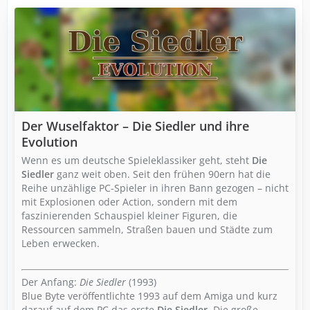
Der Wuselfaktor – Die Siedler und ihre
Evolution
Wenn es um deutsche Spieleklassiker geht, steht
Die
Siedler
ganz weit oben. Seit den frühen 90ern hat die
Reihe unzählige PC-Spieler in ihren Bann gezogen – nicht
mit Explosionen oder Action, sondern mit dem
faszinierenden Schauspiel kleiner Figuren, die
Ressourcen sammeln, Straßen bauen und Städte zum
Leben erwecken.
Der Anfang:
Die Siedler
(1993)
Blue Byte veröffentlichte 1993 auf dem Amiga und kurz
darauf auf dem PC das erste
Die Siedler
. Die große