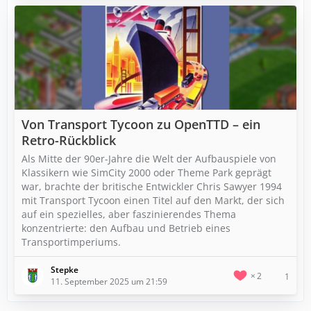
Von Transport Tycoon zu OpenTTD – ein
Retro-Rückblick
Als Mitte der 90er-Jahre die Welt der Aufbauspiele von
Klassikern wie SimCity 2000 oder Theme Park geprägt
war, brachte der britische Entwickler Chris Sawyer 1994
mit Transport Tycoon einen Titel auf den Markt, der sich
auf ein spezielles, aber faszinierendes Thema
konzentrierte: den Aufbau und Betrieb eines
Transportimperiums.
Stepke
2
1
11. September 2025 um 21:59