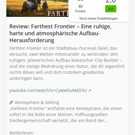
40
gut
Punkte
Noch keine Empfehlungen
Review: Farthest Frontier – Eine ruhige,
harte und atmosphärische Aufbau-
Herausforderung
Farthest Frontier
ist ein Städtebau-/Survival-Spiel, das
versucht, zwei Welten miteinander zu verbinden: den
ruhigen, planerischen Aufbau klassischer City-Builder –
und die stetige Bedrohung einer Natur, die dir eigentlich
nichts Böses will und dich trotzdem gnadenlos
umbringen kann.
youtube.com/watch?v=CywwFuAMD3U
🌾 Atmosphäre & Setting
„Farthest Frontier“ entfaltet eine Atmosphäre, die einen
sofort in die Rolle einer kleinen, hoffnungsvollen
Siedlergemeinschaft versetzt, die am Rand der…
Weiterlesen