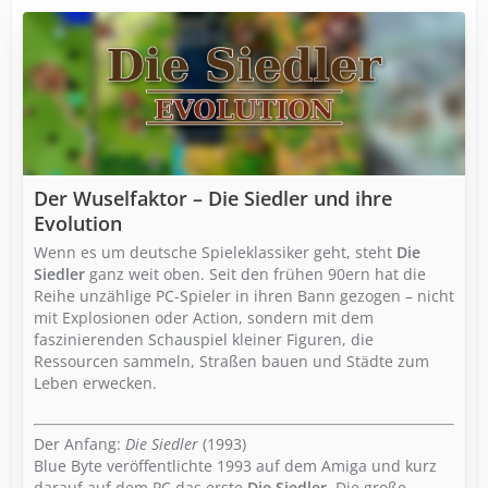
Der Wuselfaktor – Die Siedler und ihre
Evolution
Wenn es um deutsche Spieleklassiker geht, steht
Die
Siedler
ganz weit oben. Seit den frühen 90ern hat die
Reihe unzählige PC-Spieler in ihren Bann gezogen – nicht
mit Explosionen oder Action, sondern mit dem
faszinierenden Schauspiel kleiner Figuren, die
Ressourcen sammeln, Straßen bauen und Städte zum
Leben erwecken.
Der Anfang:
Die Siedler
(1993)
Blue Byte veröffentlichte 1993 auf dem Amiga und kurz
darauf auf dem PC das erste
Die Siedler
. Die große