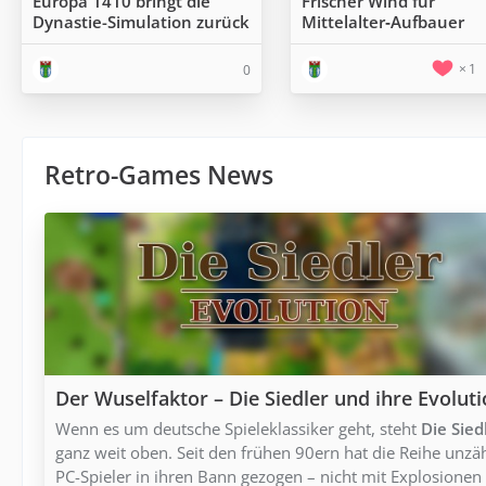
Europa 1410 bringt die
Frischer Wind für
Dynastie-Simulation zurück
Mittelalter‑Aufbauer
1
0
Retro-Games News
Der Wuselfaktor – Die Siedler und ihre Evolut
Wenn es um deutsche Spieleklassiker geht, steht
Die Sied
ganz weit oben. Seit den frühen 90ern hat die Reihe unzä
PC-Spieler in ihren Bann gezogen – nicht mit Explosionen