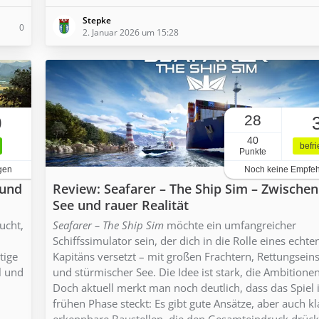
Stepke
0
2. Januar 2026 um 15:28
28
0
40
befr
Punkte
gen
Noch keine Empfe
 und
Review: Seafarer – The Ship Sim – Zwische
See und rauer Realität
ucht,
Seafarer – The Ship Sim
möchte ein umfangreicher
Schiffssimulator sein, der dich in die Rolle eines echte
tige
Kapitäns versetzt – mit großen Frachtern, Rettungsein
l und
und stürmischer See. Die Idee ist stark, die Ambitione
Doch aktuell merkt man noch deutlich, dass das Spiel 
frühen Phase steckt: Es gibt gute Ansätze, aber auch kl
erkennbare Baustellen, die den Gesamteindruck drück