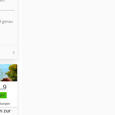
nd genau
0
1,9
gut
hlungen
n zur