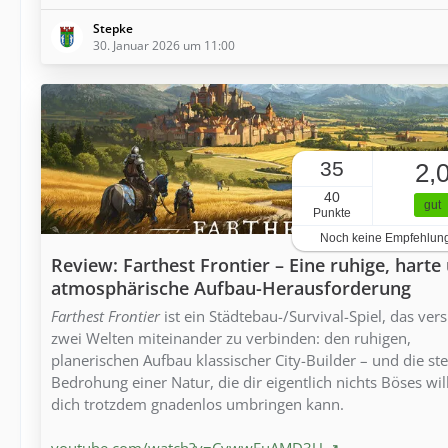
Stepke
30. Januar 2026 um 11:00
35
2,
40
gut
Punkte
Noch keine Empfehlun
Review: Farthest Frontier – Eine ruhige, harte
atmosphärische Aufbau-Herausforderung
Farthest Frontier
ist ein Städtebau-/Survival-Spiel, das vers
zwei Welten miteinander zu verbinden: den ruhigen,
planerischen Aufbau klassischer City-Builder – und die ste
Bedrohung einer Natur, die dir eigentlich nichts Böses wil
dich trotzdem gnadenlos umbringen kann.
youtube.com/watch?v=CywwFuAMD3U