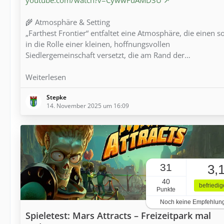
🌾 Atmosphäre & Setting
„Farthest Frontier“ entfaltet eine Atmosphäre, die einen s
in die Rolle einer kleinen, hoffnungsvollen
Siedlergemeinschaft versetzt, die am Rand der…
Weiterlesen
Stepke
14. November 2025 um 16:09
31
3,
40
befriedi
Punkte
Noch keine Empfehlun
Spieletest: Mars Attracts – Freizeitpark mal