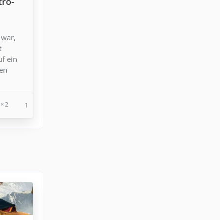
tro-
 war,
t
uf ein
den
2
1