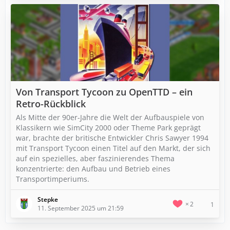
Von Transport Tycoon zu OpenTTD – ein
Retro-Rückblick
Als Mitte der 90er-Jahre die Welt der Aufbauspiele von
Klassikern wie SimCity 2000 oder Theme Park geprägt
war, brachte der britische Entwickler Chris Sawyer 1994
mit Transport Tycoon einen Titel auf den Markt, der sich
auf ein spezielles, aber faszinierendes Thema
konzentrierte: den Aufbau und Betrieb eines
Transportimperiums.
Stepke
2
1
11. September 2025 um 21:59