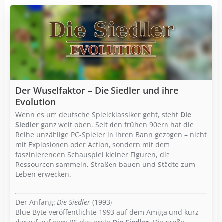
Der Wuselfaktor – Die Siedler und ihre
Evolution
Wenn es um deutsche Spieleklassiker geht, steht
Die
Siedler
ganz weit oben. Seit den frühen 90ern hat die
Reihe unzählige PC-Spieler in ihren Bann gezogen – nicht
mit Explosionen oder Action, sondern mit dem
faszinierenden Schauspiel kleiner Figuren, die
Ressourcen sammeln, Straßen bauen und Städte zum
Leben erwecken.
Der Anfang:
Die Siedler
(1993)
Blue Byte veröffentlichte 1993 auf dem Amiga und kurz
darauf auf dem PC das erste
Die Siedler
. Die große