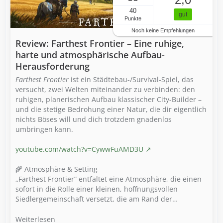
40
gut
Punkte
Noch keine Empfehlungen
Review: Farthest Frontier – Eine ruhige,
harte und atmosphärische Aufbau-
Herausforderung
Farthest Frontier
ist ein Städtebau-/Survival-Spiel, das
versucht, zwei Welten miteinander zu verbinden: den
ruhigen, planerischen Aufbau klassischer City-Builder –
und die stetige Bedrohung einer Natur, die dir eigentlich
nichts Böses will und dich trotzdem gnadenlos
umbringen kann.
youtube.com/watch?v=CywwFuAMD3U
🌾 Atmosphäre & Setting
„Farthest Frontier“ entfaltet eine Atmosphäre, die einen
sofort in die Rolle einer kleinen, hoffnungsvollen
Siedlergemeinschaft versetzt, die am Rand der…
Weiterlesen