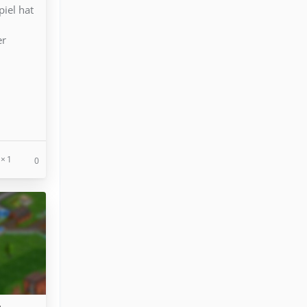
iel hat
d
er
1
0