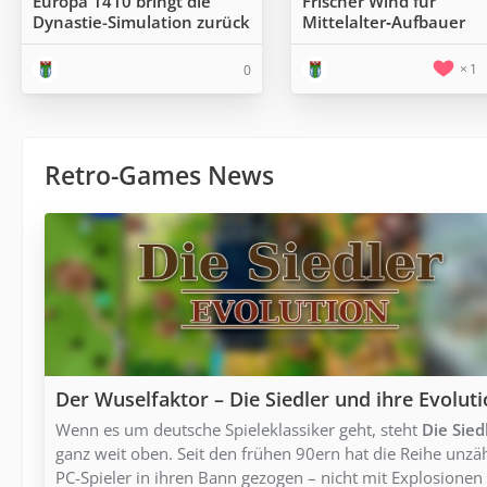
Europa 1410 bringt die
Frischer Wind für
Dynastie-Simulation zurück
Mittelalter‑Aufbauer
1
0
Retro-Games News
Der Wuselfaktor – Die Siedler und ihre Evolut
Wenn es um deutsche Spieleklassiker geht, steht
Die Sied
ganz weit oben. Seit den frühen 90ern hat die Reihe unzä
PC-Spieler in ihren Bann gezogen – nicht mit Explosionen