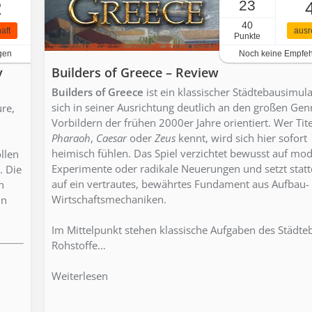
23
2
40
aft
ausr
Punkte
gen
Noch keine Empfe
y
Builders of Greece – Review
Builders of Greece
ist ein klassischer Städtebausimula
sich in seiner Ausrichtung deutlich an den großen Gen
re,
Vorbildern der frühen 2000er Jahre orientiert. Wer Tite
Pharaoh
,
Caesar
oder
Zeus
kennt, wird sich hier sofort
heimisch fühlen. Das Spiel verzichtet bewusst auf mo
llen
Experimente oder radikale Neuerungen und setzt stat
. Die
auf ein vertrautes, bewährtes Fundament aus Aufbau-
n
Wirtschaftsmechaniken.
in
Im Mittelpunkt stehen klassische Aufgaben des Städte
Rohstoffe…
Weiterlesen