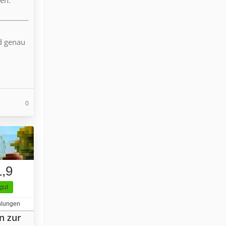
nd genau
0
1,9
gut
hlungen
n zur