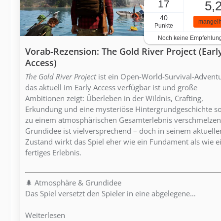
17
5,
40
mangelh
Punkte
Noch keine Empfehlun
Vorab-Rezension: The Gold River Project (Earl
Access)
The Gold River Project
ist ein Open-World-Survival-Adventu
das aktuell im Early Access verfügbar ist und große
Ambitionen zeigt: Überleben in der Wildnis, Crafting,
Erkundung und eine mysteriöse Hintergrundgeschichte so
zu einem atmosphärischen Gesamterlebnis verschmelzen
Grundidee ist vielversprechend – doch in seinem aktuelle
Zustand wirkt das Spiel eher wie ein Fundament als wie e
fertiges Erlebnis.
🌲 Atmosphäre & Grundidee
Das Spiel versetzt den Spieler in eine abgelegene…
Weiterlesen