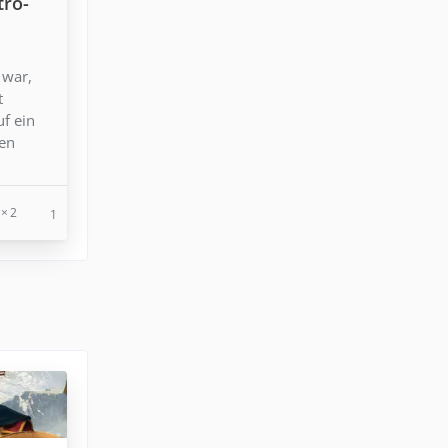
tro-
 war,
t
uf ein
den
2
1