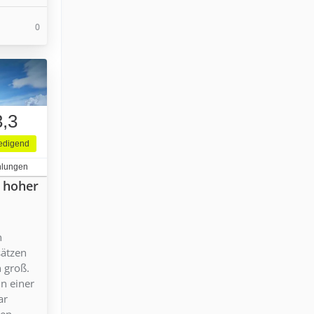
0
3,3
iedigend
hlungen
n hoher
n
sätzen
n groß.
in einer
ar
en.