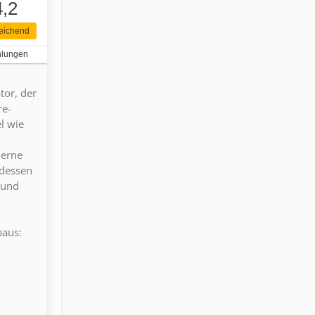
4,2
eichend
hlungen
tor, der
re-
l wie
derne
tdessen
 und
baus: