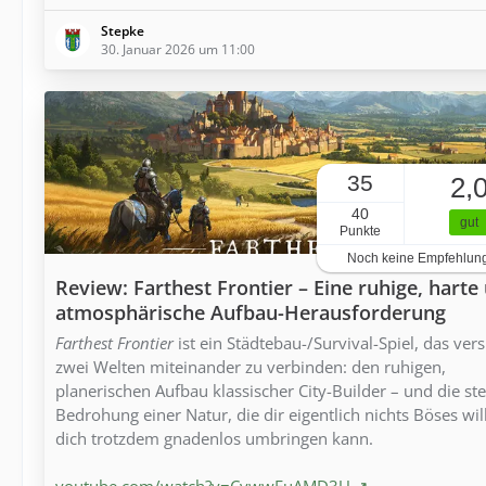
Stepke
30. Januar 2026 um 11:00
35
2,
40
gut
Punkte
Noch keine Empfehlun
Review: Farthest Frontier – Eine ruhige, harte
atmosphärische Aufbau-Herausforderung
Farthest Frontier
ist ein Städtebau-/Survival-Spiel, das vers
zwei Welten miteinander zu verbinden: den ruhigen,
planerischen Aufbau klassischer City-Builder – und die ste
Bedrohung einer Natur, die dir eigentlich nichts Böses wil
dich trotzdem gnadenlos umbringen kann.
youtube.com/watch?v=CywwFuAMD3U