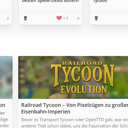
besten Spiele-Deals sichern
Tycoon
3
0
0
ion
Railroad Tycoon – Von Pixelzügen zu große
Eisenbahn-Imperien
ler
hlige
Bevor es Transport Tycoon oder OpenTTD gab, war ei
 oder
anderer Titel schon dabei, uns die Faszination der Sch