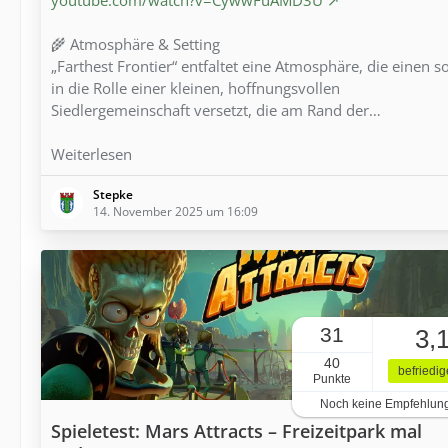
🌾 Atmosphäre & Setting
„Farthest Frontier“ entfaltet eine Atmosphäre, die einen s
in die Rolle einer kleinen, hoffnungsvollen
Siedlergemeinschaft versetzt, die am Rand der…
Weiterlesen
Stepke
14. November 2025 um 16:09
31
3,
40
befriedi
Punkte
Noch keine Empfehlun
Spieletest: Mars Attracts – Freizeitpark mal