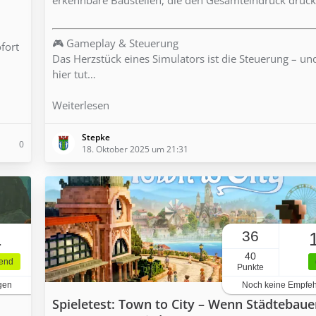
🎮 Gameplay & Steuerung
ofort
Das Herzstück eines Simulators ist die Steuerung – u
hier tut…
Weiterlesen
Stepke
0
18. Oktober 2025 um 21:31
36
1
40
gend
Punkte
gen
Noch keine Empfe
Spieletest: Town to City – Wenn Städtebaue