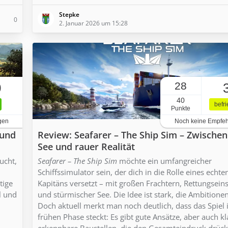
Stepke
0
2. Januar 2026 um 15:28
28
0
40
befr
Punkte
gen
Noch keine Empfe
 und
Review: Seafarer – The Ship Sim – Zwische
See und rauer Realität
ucht,
Seafarer – The Ship Sim
möchte ein umfangreicher
Schiffssimulator sein, der dich in die Rolle eines echte
tige
Kapitäns versetzt – mit großen Frachtern, Rettungsein
l und
und stürmischer See. Die Idee ist stark, die Ambitione
Doch aktuell merkt man noch deutlich, dass das Spiel 
frühen Phase steckt: Es gibt gute Ansätze, aber auch kl
erkennbare Baustellen, die den Gesamteindruck drück