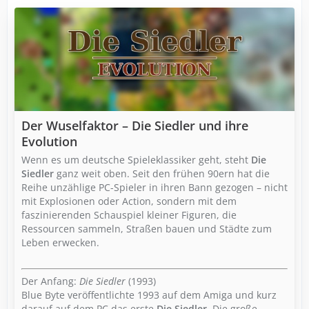
Der Wuselfaktor – Die Siedler und ihre
Evolution
Wenn es um deutsche Spieleklassiker geht, steht
Die
Siedler
ganz weit oben. Seit den frühen 90ern hat die
Reihe unzählige PC-Spieler in ihren Bann gezogen – nicht
mit Explosionen oder Action, sondern mit dem
faszinierenden Schauspiel kleiner Figuren, die
Ressourcen sammeln, Straßen bauen und Städte zum
Leben erwecken.
Der Anfang:
Die Siedler
(1993)
Blue Byte veröffentlichte 1993 auf dem Amiga und kurz
darauf auf dem PC das erste
Die Siedler
. Die große