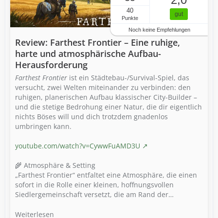
40
gut
Punkte
Noch keine Empfehlungen
Review: Farthest Frontier – Eine ruhige,
harte und atmosphärische Aufbau-
Herausforderung
Farthest Frontier
ist ein Städtebau-/Survival-Spiel, das
versucht, zwei Welten miteinander zu verbinden: den
ruhigen, planerischen Aufbau klassischer City-Builder –
und die stetige Bedrohung einer Natur, die dir eigentlich
nichts Böses will und dich trotzdem gnadenlos
umbringen kann.
youtube.com/watch?v=CywwFuAMD3U
🌾 Atmosphäre & Setting
„Farthest Frontier“ entfaltet eine Atmosphäre, die einen
sofort in die Rolle einer kleinen, hoffnungsvollen
Siedlergemeinschaft versetzt, die am Rand der…
Weiterlesen