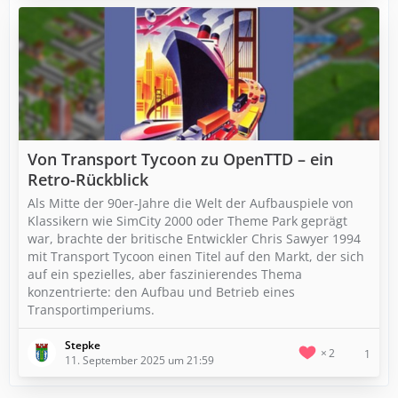
Von Transport Tycoon zu OpenTTD – ein
Retro-Rückblick
Als Mitte der 90er-Jahre die Welt der Aufbauspiele von
Klassikern wie SimCity 2000 oder Theme Park geprägt
war, brachte der britische Entwickler Chris Sawyer 1994
mit Transport Tycoon einen Titel auf den Markt, der sich
auf ein spezielles, aber faszinierendes Thema
konzentrierte: den Aufbau und Betrieb eines
Transportimperiums.
Stepke
2
1
11. September 2025 um 21:59